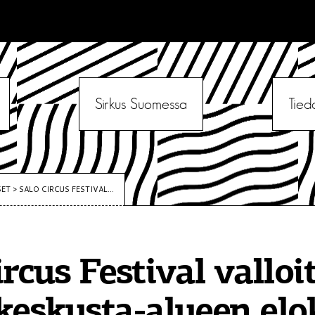
Sirkus Suomessa
Tied
SET
>
SALO CIRCUS FESTIVAL...
ircus Festival valloi
keskusta-alueen el