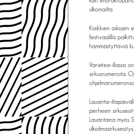
kuin ilma-akrobatia
ulkomailta.
Kaikkien aikojen 
festivaalilla palk
hämmästyttäviä kun
Varietee-illassa on
sirkusnumeroita. Op
ohjelmanumeronsa
Lauantai-iltapäiväl
perheen sirkusesi
Lauantaina myös Sa
ulkoilmasirkusesitys.