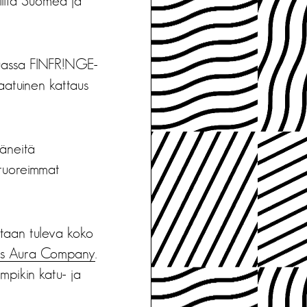
olilta Suomea ja
muassa FINFR!NGE-
laatuinen kattaus
täneitä
n tuoreimmat
iltaan tuleva koko
stys Aura Company
.
mpikin katu- ja