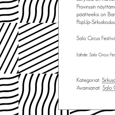
Provinssin näyttämö
päätteeksi on Bar 
PopUp-Sirkuskoulu
Salo Circus Festiv
(Lähde: Salo Circus Fes
Kategoriat:
Sirkus
Avainsanat:
Salo C