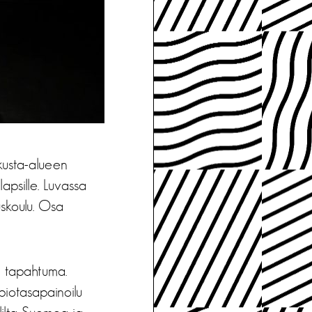
skusta-alueen
apsille. Luvassa
uskoulu. Osa
n tapahtuma.
apiotasapainoilu