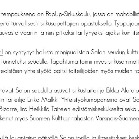
 tempauksena on PopUp-Sirkuskoulu, jossa on mahdollista
ineitä turvallisesti sirkusopettajien opastuksella. Työpajaa
uvasta vaariin ja niin pitkäksi tai lyhyeksi ajaksi kuin it
al
on syntynyt halusta monipuolistaa Salon seudun kulttu
 tunnetuksi seudulla. Tapahtuma toimii myös sirkusammatt
distäen yhteistyötä paitsi taiteilijoiden myös muiden toim
ävät Salon seudulla asuvat sirkustaiteilija Eikka Alatalo
rin taiteilija Erika Malkki. Yhteistyökumppaneina ovat S
 Bizarre, Iiro Heikkilä Taiteen edistämiskeskukselta sekä
enut myös Suomen Kulttuurirahaston Varsinais-Suome
illä lauantaina päivällä Salon torilla ja iltaesitykset kes