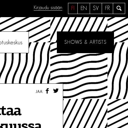
Kirjaudu sisään
H
FI
EN
SV
FR
a
e
otuskeskus
SHOWS & ARTISTS
F
T
JAA:
A
W
C
I
E
T
ttaa
B
T
O
E
O
R
okuussa
K