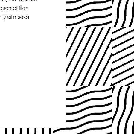
auantai-illan
ityksiin sekä