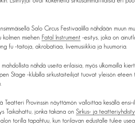
kin. Esiintyjät ovat kokeneita sirkusammattilaisia eri pu
ensimmäisellä Salo Circus Festivaalilla nähdään muun 
ittu kolmen miehen
Fatal Instrument
-esitys, joka on ainut
g fu -taitoja, akrobatiaa, livemusiikkia ja huumoria.
 mahdollista nähdä useita erilaisia, myös ulkomailla kier
en Stage -klubilla sirkustaiteilijat tuovat yleisön etee
.
lä Teatteri Provinssin näyttämön valloittaa kesällä ensi-
tys Taikahattu, jonka takana on
Sirkus- ja teatteriyhdi
lon torilla tapahtuu, kun torilavan edustalle tulee usea