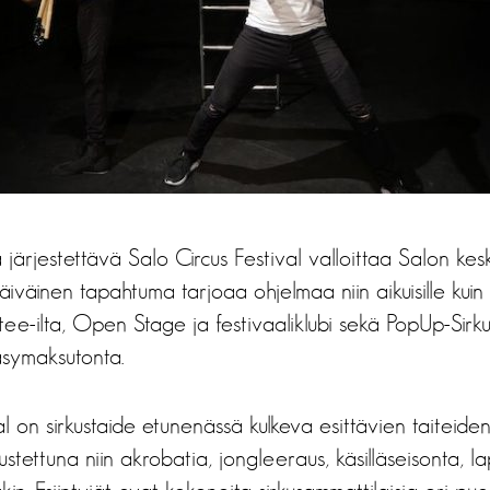
 järjestettävä Salo Circus Festival valloittaa Salon ke
äiväinen tapahtuma tarjoaa ohjelmaa niin aikuisille kuin l
etee-ilta, Open Stage ja festivaaliklubi sekä PopUp-Sirk
symaksutonta.
al on sirkustaide etunenässä kulkeva esittävien taiteide
ustettuna niin akrobatia, jongleeraus, käsilläseisonta, l