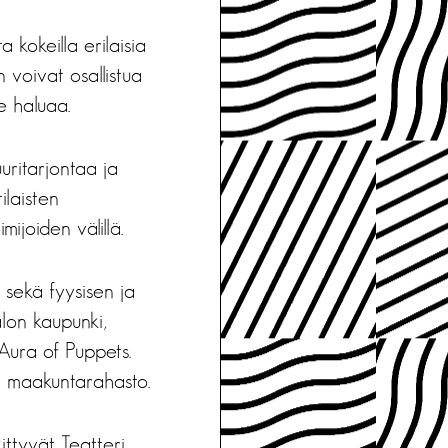
 kokeilla erilaisia
n voivat osallistua
se haluaa.
uritarjontaa ja
ilaisten
ijoiden välillä.
 sekä fyysisen ja
alon kaupunki,
 Aura of Puppets.
n maakuntarahasto.
kittyvät Teatteri