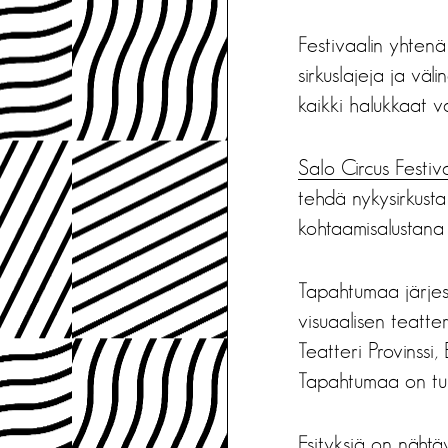
Festivaalin yhtenä
sirkuslajeja ja väl
kaikki halukkaat va
Salo Circus Festiv
tehdä nykysirkusta
kohtaamisalustana e
Tapahtumaa järjest
visuaalisen teatte
Teatteri Provinssi,
Tapahtumaa on tuk
Esityksiä on nähtäv