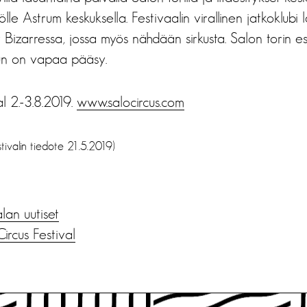
lle Astrum keskuksella. Festivaalin virallinen jatkoklubi l
Bizarressa, jossa myös nähdään sirkusta. Salon torin es
un on vapaa pääsy.
al 2.-3.8.2019.
www.salocircus.com
tivalin tiedote 21.5.2019)
alan uutiset
ircus Festival