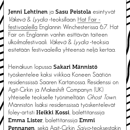
ja
esiintyvät
Jenni Lehtinen
Sasu Peistola
Väkevä
&
Lyydia
-teoksillaan
Hat Fair -
festivaaleilla
Englannin Winchesterissa 6.7. Hat
Fair on Englannin vanhin esittävän taiteen
ulkoilmafestivaali.
Väkevä
&
Lyydia
-teoksia
esitetään festivaaleilla yhteensä neljä kertaa.
Heinäkuun lopussa
Sakari Männistö
työskentelee kaksi viikkoa Koneen Säätiön
residenssissä Saaren Kartanossa. Residenssi on
Agit-Cirkin ja Makeshift Companyn (UK)
yhteiselle teokselle työnimeltään
Ghost Town
.
Männistön lisäksi residenssissä työskentelevät
foley-artisti
, balettitanssija
Heikki Kossi
, balettitanssija
Emma Lister
Emmi
, sekä Agit-Cirkin
Saivo
-teoksestakin
Pennanen