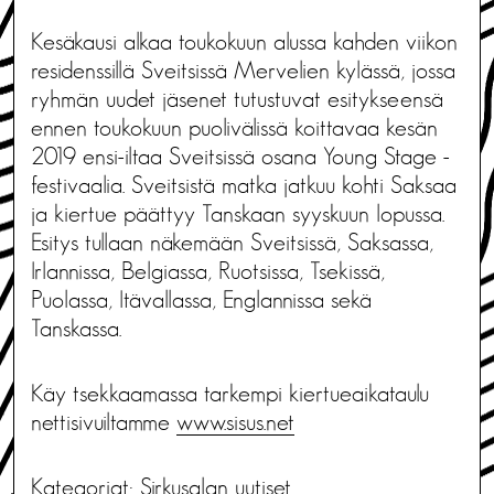
Kesäkausi alkaa toukokuun alussa kahden viikon
residenssillä Sveitsissä Mervelien kylässä, jossa
ryhmän uudet jäsenet tutustuvat esitykseensä
ennen toukokuun puolivälissä koittavaa kesän
2019 ensi-iltaa Sveitsissä osana Young Stage -
festivaalia. Sveitsistä matka jatkuu kohti Saksaa
ja kiertue päättyy Tanskaan syyskuun lopussa.
Esitys tullaan näkemään Sveitsissä, Saksassa,
Irlannissa, Belgiassa, Ruotsissa, Tsekissä,
Puolassa, Itävallassa, Englannissa sekä
Tanskassa.
Käy tsekkaamassa tarkempi kiertueaikataulu
nettisivuiltamme
www.sisus.net
Kategoriat:
Sirkusalan uutiset