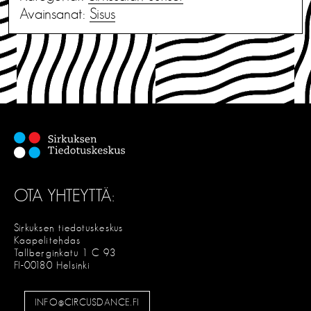
Avainsanat:
Sisus
OTA YHTEYTTÄ:
Sirkuksen tiedotuskeskus
Kaapelitehdas
Tallberginkatu 1 C 93
FI-00180 Helsinki
INFO@CIRCUSDANCE.FI