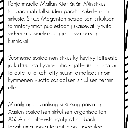
Pohjanmaalla Mallan Kiertävän Minisirkus
tarjoaa mahdollisuuden päästä kokeilemaan
sirkusta. Sirkus Magentan sosiaalisen sirkuksen
toimintaryhmät puolestaan julkaisevat lyhyitä
videoita sosiaalisessa mediassa päivän
kunniaksi.
Suomessa sosiaalinen sirkus kytkeytyy taiteesta
ja kulttuurista hyvinvointia -ajatteluun, ja sitä on
toteutettu ja kehitetty suunnitelmallisesti noin
kymmenen vuotta sosiaalisen sirkuksen termin
alla.
Maailman sosiaalisen sirkuksen päivä on
Aasian sosiaalisen sirkuksen organisaation
ASCA:n aloitteesta syntynyt globaali
tapahtuma, jonka tarkoitus on tuoda iloa