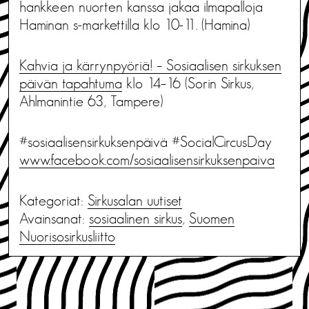
hankkeen nuorten kanssa jakaa ilmapalloja
Haminan s-markettilla klo 10-11. (Hamina)
Kahvia ja kärrynpyöriä! – Sosiaalisen sirkuksen
päivän tapahtuma
klo 14–16 (Sorin Sirkus,
Ahlmanintie 63, Tampere)
#sosiaalisensirkuksenpäivä #SocialCircusDay
www.facebook.com/sosiaalisensirkuksenpaiva
Kategoriat:
Sirkusalan uutiset
Avainsanat:
sosiaalinen sirkus
,
Suomen
Nuorisosirkusliitto