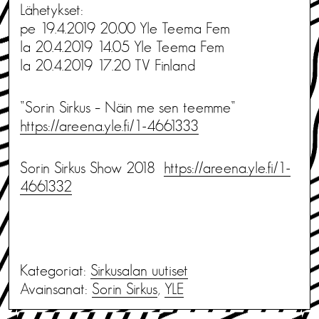
Lähetykset:
pe 19.4.2019 20.00 Yle Teema Fem
la 20.4.2019 14.05 Yle Teema Fem
la 20.4.2019 17.20 TV Finland
”Sorin Sirkus – Näin me sen teemme”
https://areena.yle.fi/1-4661333
Sorin Sirkus Show 2018
https://areena.yle.fi/1-
4661332
Kategoriat:
Sirkusalan uutiset
Avainsanat:
Sorin Sirkus
,
YLE