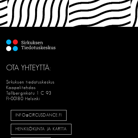
OTA YHTEYTTÄ:
Sirkuksen tiedotuskeskus
Kaapelitehdas
Tallberginkatu 1 C 93
FI-00180 Helsinki
INFO@CIRCUSDANCE.FI
HENKILÖKUNTA JA KARTTA