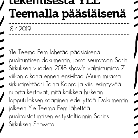
tekemisestä YLE
Teemalla pääsiäisenä
8.4.2019
Yle Teema Fem lähetää pääsiäisenä
puolituntisen dokumentin, jossa seurataan Sorin
Sirkuksen vuoden 2018 show’n valmistumista 7
viikon aikana ennen ensi-iltaa. Muun muassa
sirkustirehtööri Taina Kopra ja viisi esiintyvää
nuorta kertovat, mitä kaikkea huikean
lopputuloksen saaminen edellyttää. Dokumentin
jälkeen Yle Teema Fem lähettää
puolitoistatuntisen esitystaltioinnin Sorins
Sirkuksen Showsta.