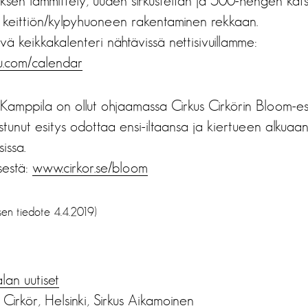
yksen lämmittely, uuden sirkusteltan ja 500-hengen ka
 keittiön/kylpyhuoneen rakentaminen rekkaan.
vä keikkakalenteri nähtävissä nettisivuillamme:
u.com/calendar
amppila on ollut ohjaamassa Cirkus Cirkörin Bloom-es
stunut esitys odottaa ensi-iltaansa ja kiertueen alkuaan
issa.
sestä:
www.cirkor.se/bloom
sen tiedote 4.4.2019)
alan uutiset
 Cirkör
,
Helsinki
,
Sirkus Aikamoinen