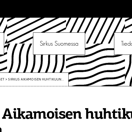
Sirkus Suomessa
Tied
SET
>
SIRKUS AIKAMOISEN HUHTIKUUN...
s Aikamoisen huhti
a