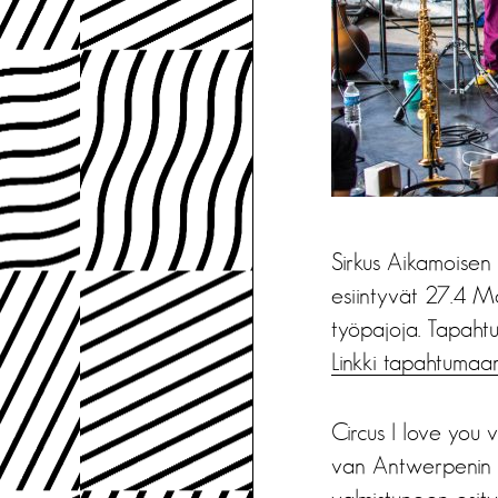
Sirkus Aikamoisen 
esiintyvät 27.4 Ma
työpajoja. Tapaht
Linkki tapahtumaa
Circus I love you
van Antwerpenin p