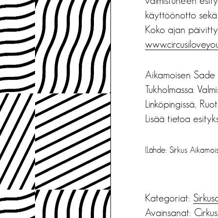
valmistuneen esit
käyttöönotto sekä
Koko ajan päivitty
www.circusiloveyo
Aikamoisen Sade K
Tukholmassa. Valmi
Linköpingissä, Ruots
Lisää tietoa esityk
(Lähde: Sirkus Aikamoi
Kategoriat:
Sirkus
Avainsanat:
Cirkus