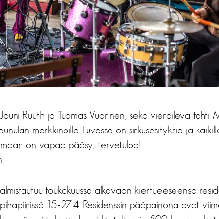
Jouni Ruuth ja Tuomas Vuorinen, sekä vieraileva tähti 
unulan markkinoilla. Luvassa on sirkusesityksiä ja kaikil
umaan on vapaa pääsy, tervetuloa!
n
 valmistautuu toukokuussa alkavaan kiertueeseensa resi
ihapiirissä 15.-27.4. Residenssin pääpainona ovat vii