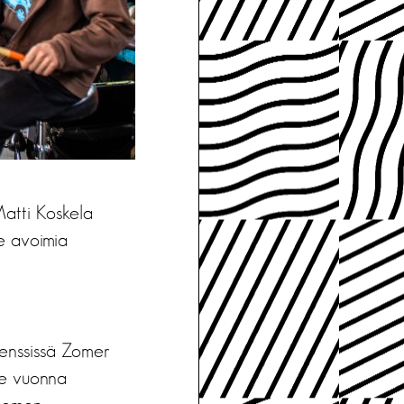
Matti Koskela
le avoimia
denssissä Zomer
me vuonna