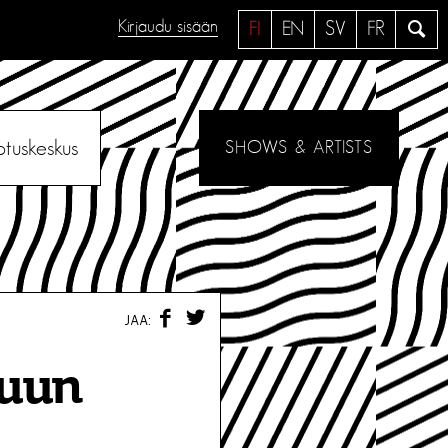
Kirjaudu sisään
H
FI
EN
SV
FR
a
e
otuskeskus
SHOWS & ARTISTS
F
T
JAA:
A
W
C
I
E
T
kuun
B
T
O
E
O
R
K