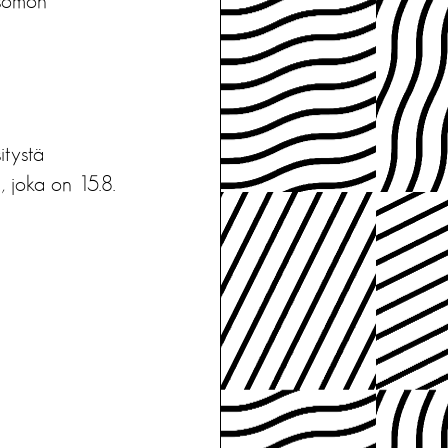
tsomon
itystä
, joka on 15.8.