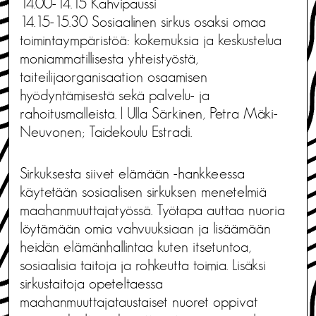
14.00-14.15 Kahvipaussi
14.15-15.30 Sosiaalinen sirkus osaksi omaa
toimintaympäristöä: kokemuksia ja keskustelua
moniammatillisesta yhteistyöstä,
taiteilijaorganisaation osaamisen
hyödyntämisestä sekä palvelu- ja
rahoitusmalleista. | Ulla Särkinen, Petra Mäki-
Neuvonen; Taidekoulu Estradi.
Sirkuksesta siivet elämään -hankkeessa
käytetään sosiaalisen sirkuksen menetelmiä
maahanmuuttajatyössä. Työtapa auttaa nuoria
löytämään omia vahvuuksiaan ja lisäämään
heidän elämänhallintaa kuten itsetuntoa,
sosiaalisia taitoja ja rohkeutta toimia. Lisäksi
sirkustaitoja opeteltaessa
maahanmuuttajataustaiset nuoret oppivat