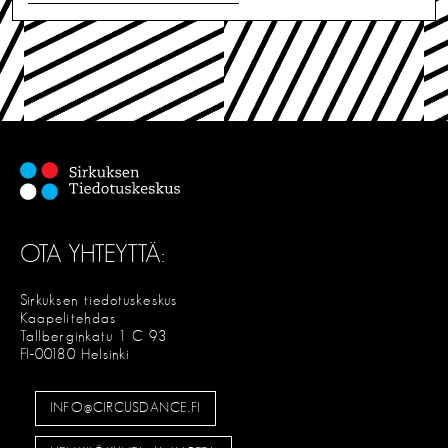
OTA YHTEYTTÄ:
Sirkuksen tiedotuskeskus
Kaapelitehdas
Tallberginkatu 1 C 93
FI-00180 Helsinki
INFO@CIRCUSDANCE.FI