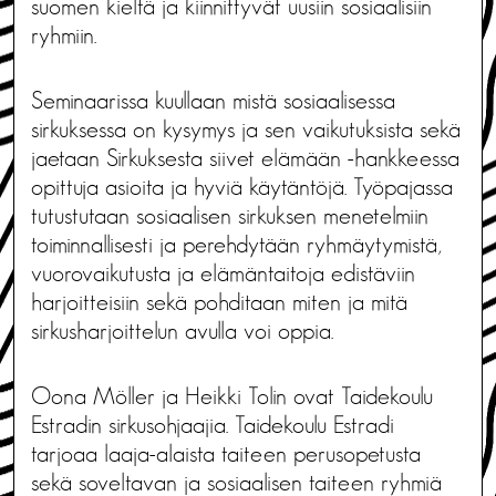
suomen kieltä ja kiinnittyvät uusiin sosiaalisiin
ryhmiin.
Seminaarissa kuullaan mistä sosiaalisessa
sirkuksessa on kysymys ja sen vaikutuksista sekä
jaetaan Sirkuksesta siivet elämään -hankkeessa
opittuja asioita ja hyviä käytäntöjä. Työpajassa
tutustutaan sosiaalisen sirkuksen menetelmiin
toiminnallisesti ja perehdytään ryhmäytymistä,
vuorovaikutusta ja elämäntaitoja edistäviin
harjoitteisiin sekä pohditaan miten ja mitä
sirkusharjoittelun avulla voi oppia.
Oona Möller ja Heikki Tolin ovat Taidekoulu
Estradin sirkusohjaajia. Taidekoulu Estradi
tarjoaa laaja-alaista taiteen perusopetusta
sekä soveltavan ja sosiaalisen taiteen ryhmiä