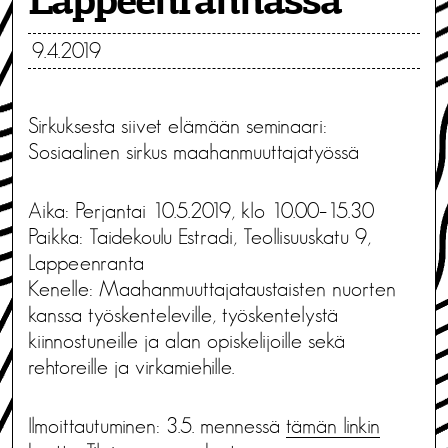
Lappeenrannassa
9.4.2019
Sirkuksesta siivet elämään seminaari:
Sosiaalinen sirkus maahanmuuttajatyössä
Aika: Perjantai 10.5.2019, klo 10.00–15.30
Paikka: Taidekoulu Estradi, Teollisuuskatu 9,
Lappeenranta
Kenelle: Maahanmuuttajataustaisten nuorten
kanssa työskenteleville, työskentelystä
kiinnostuneille ja alan opiskelijoille sekä
rehtoreille ja virkamiehille.
Ilmoittautuminen: 3.5. mennessä
tämän linkin