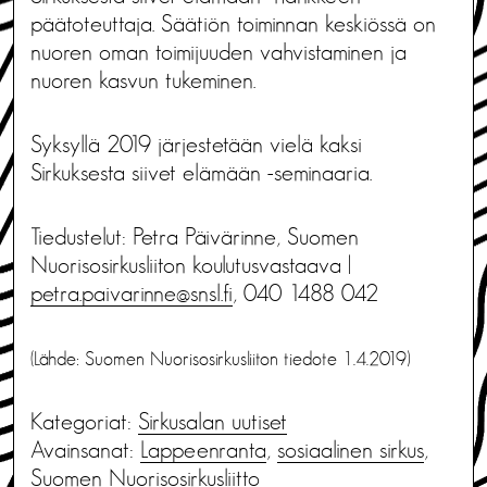
päätoteuttaja. Säätiön toiminnan keskiössä on
nuoren oman toimijuuden vahvistaminen ja
nuoren kasvun tukeminen.
Syksyllä 2019 järjestetään vielä kaksi
Sirkuksesta siivet elämään -seminaaria.
Tiedustelut: Petra Päivärinne, Suomen
Nuorisosirkusliiton koulutusvastaava |
petra.paivarinne@snsl.fi
, 040 1488 042
(Lähde: Suomen Nuorisosirkusliiton tiedote 1.4.2019)
Kategoriat:
Sirkusalan uutiset
Avainsanat:
Lappeenranta
,
sosiaalinen sirkus
,
Suomen Nuorisosirkusliitto