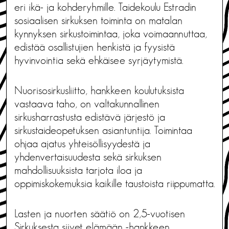
eri ikä- ja kohderyhmille. Taidekoulu Estradin
sosiaalisen sirkuksen toiminta on matalan
kynnyksen sirkustoimintaa, joka voimaannuttaa,
edistää osallistujien henkistä ja fyysistä
hyvinvointia sekä ehkäisee syrjäytymistä.
Nuorisosirkusliitto, hankkeen koulutuksista
vastaava taho, on valtakunnallinen
sirkusharrastusta edistävä järjestö ja
sirkustaideopetuksen asiantuntija. Toimintaa
ohjaa ajatus yhteisöllisyydestä ja
yhdenvertaisuudesta sekä sirkuksen
mahdollisuuksista tarjota iloa ja
oppimiskokemuksia kaikille taustoista riippumatta.
Lasten ja nuorten säätiö on 2,5-vuotisen
Sirkuksesta siivet elämään -hankkeen