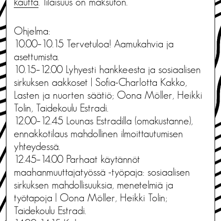
kautta
. Tilaisuus on maksuton.
Ohjelma:
10.00–10.15 Tervetuloa! Aamukahvia ja
asettumista.
10.15–12.00 Lyhyesti hankkeesta ja sosiaalisen
sirkuksen aakkoset | Sofia-Charlotta Kakko,
Lasten ja nuorten säätiö; Oona Möller, Heikki
Tolin, Taidekoulu Estradi.
12.00–12.45 Lounas Estradilla (omakustanne),
ennakkotilaus mahdollinen ilmoittautumisen
yhteydessä.
12.45–14.00 Parhaat käytännöt
maahanmuuttajatyössä -työpaja: sosiaalisen
sirkuksen mahdollisuuksia, menetelmiä ja
työtapoja | Oona Möller, Heikki Tolin;
Taidekoulu Estradi.