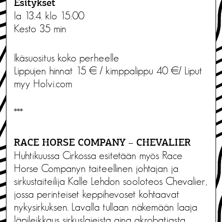
Esitykset
la 13.4. klo 15:00
Kesto 35 min
Ikäsuositus koko perheelle
Lippujen hinnat 15 € / kimppalippu 40 €/ Liput
myy Holvi.com
***
RACE HORSE COMPANY – CHEVALIER
Huhtikuussa Cirkossa esitetään myös Race
Horse Companyn taiteellinen johtajan ja
sirkustaiteilija Kalle Lehdon sooloteos Chevalier,
jossa perinteiset keppihevoset kohtaavat
nykysirkuksen. Lavalla tullaan näkemään laaja
läpileikkaus sirkuslajeista aina akrobatiasta