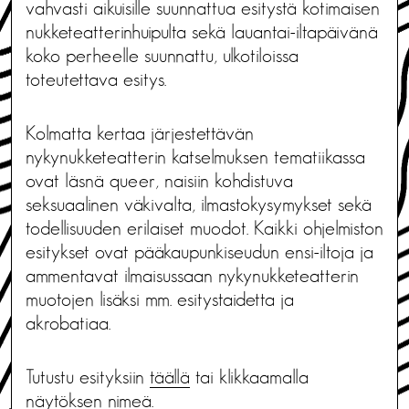
vahvasti aikuisille suunnattua esitystä kotimaisen
nukketeatterinhuipulta sekä lauantai-iltapäivänä
koko perheelle suunnattu, ulkotiloissa
toteutettava esitys.
Kolmatta kertaa järjestettävän
nykynukketeatterin katselmuksen tematiikassa
ovat läsnä queer, naisiin kohdistuva
seksuaalinen väkivalta, ilmastokysymykset sekä
todellisuuden erilaiset muodot. Kaikki ohjelmiston
esitykset ovat pääkaupunkiseudun ensi-iltoja ja
ammentavat ilmaisussaan nykynukketeatterin
muotojen lisäksi mm. esitystaidetta ja
akrobatiaa.
Tutustu esityksiin
täällä
tai klikkaamalla
näytöksen nimeä.