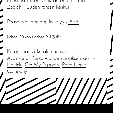
Kansallisteatteri, Aleksanterin teatteri ja
Zodiak – Uuden tanssin keskus
Pääset vastaamaan kyselyyn
tästä.
(Lähde: Cirkon tiedote 5.4.2019)
Kategoriat:
Sirkusalan uutiset
Avainsanat:
Cirko – Uuden sirkuksen keskus
,
Helsinki
,
Oh My Puppets!
,
Race Horse
Company