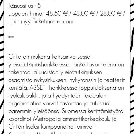
Ikäsuositus +5
Lippujen hinnat 48,50 € / 43,00 € / 28,00 € /
Liput myy Ticketmaster.com
***
Cirko on mukana kansainvälisessä
yleisötutkimushankkeessa, jonka tavoitteena on
rakentaa ja uudistaa yleisötutkimuksen
osaamista nykysirkuksen, nykytanssin ja teatterin
kentällä. ASSET- hankkeessa lopputuloksena on
työkalupakki, jota hyödyntäen taidealan
organisaatiot voivat tavoittaa ja tutustua
paremmin yleisöönsä. Suomessa kehittämistyötä
koordinoi Metropolia ammattikorkeakoulu ja
Cirkon lisäksi kumppaneina toimivat