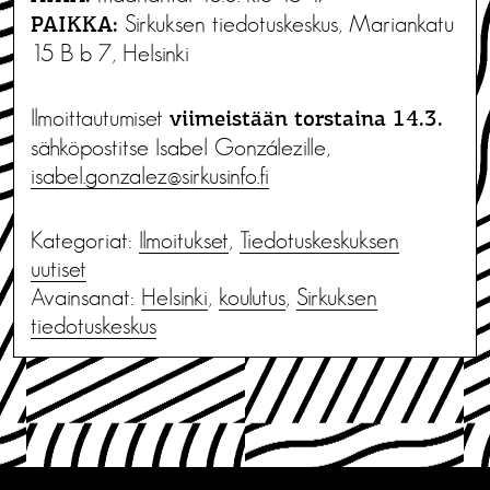
Sirkuksen tiedotuskeskus, Mariankatu
PAIKKA:
15 B b 7, Helsinki
Ilmoittautumiset
viimeistään torstaina 14.3.
sähköpostitse Isabel Gonzálezille,
isabel.gonzalez@sirkusinfo.fi
Kategoriat:
Ilmoitukset
,
Tiedotus­keskuksen
uutiset
Avainsanat:
Helsinki
,
koulutus
,
Sirkuksen
tiedotuskeskus