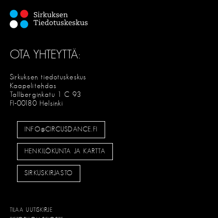
OTA YHTEYTTÄ:
Sirkuksen tiedotuskeskus
Kaapelitehdas
Tallberginkatu 1 C 93
FI-00180 Helsinki
INFO@CIRCUSDANCE.FI
HENKILÖKUNTA JA KARTTA
SIRKUSKIRJASTO
TILAA UUTISKIRJE