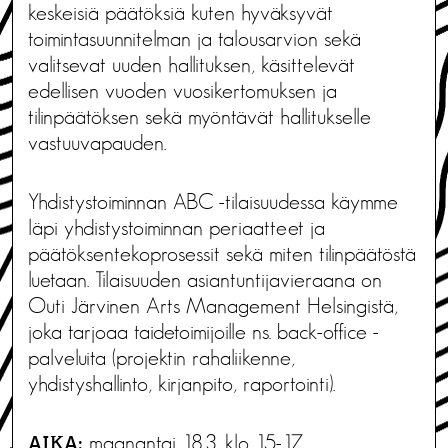
keskeisiä päätöksiä kuten hyväksyvät
toimintasuunnitelman ja talousarvion sekä
valitsevat uuden hallituksen, käsittelevät
edellisen vuoden vuosikertomuksen ja
tilinpäätöksen sekä myöntävät hallitukselle
vastuuvapauden.
Yhdistystoiminnan ABC -tilaisuudessa käymme
läpi yhdistystoiminnan periaatteet ja
päätöksentekoprosessit sekä miten tilinpäätöstä
luetaan. Tilaisuuden asiantuntijavieraana on
Outi Järvinen Arts Management Helsingistä,
joka tarjoaa taidetoimijoille ns. back-office -
palveluita (projektin rahaliikenne,
yhdistyshallinto, kirjanpito, raportointi).
maanantai 18.3. klo 15-17
AIKA: