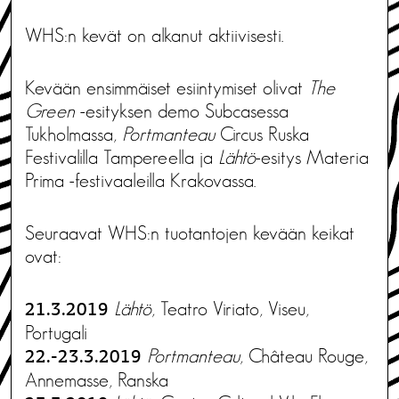
WHS:n kevät on alkanut aktiivisesti.
Kevään ensimmäiset esiintymiset olivat
The
Green
-esityksen demo Subcasessa
Tukholmassa,
Portmanteau
Circus Ruska
Festivalilla Tampereella ja
Lähtö
-esitys Materia
Prima -festivaaleilla Krakovassa.
Seuraavat WHS:n tuotantojen kevään keikat
ovat:
Lähtö
, Teatro Viriato, Viseu,
21.3.2019
Portugali
Portmanteau
, Château Rouge,
22.-23.3.2019
Annemasse, Ranska