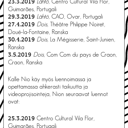
Lähtö
, Centro Cultural Vila Flor,
23.3.2019
Guimarães, Portugali
Lähtö
, CAO, Ovar, Portugali
29.3.2019
Dois
, Théâtre Philippe Noiret,
27.4.2019
Doué-la-Fontaine, Ranska
Dois
, La Mégisserie, Saint-Junien,
30.4.2019
Ranska
Dois
, Com Com du pays de Craon,
3.5.2019
Craon, Ranska
Kalle Nio käy myös luennoimassa ja
opettamassa ahkerasti taikuutta ja
videoprojisointeja, Nion seuraavat luennot
ovat:
Centro Cultural Vila Flor,
25.3.2019
Guimarães, Portugali