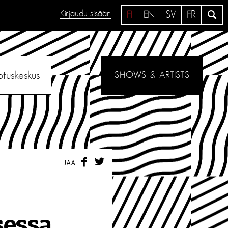
Kirjaudu sisään
H
FI
EN
SV
FR
a
e
otuskeskus
SHOWS & ARTISTS
F
T
JAA:
A
W
C
I
E
T
B
T
O
E
O
R
sessa
K