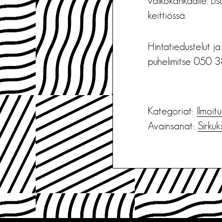
valkokankaalle. Lis
keittiössä.
Hintatiedustelut j
puhelimitse 050 
Kategoriat:
Ilmoit
Avainsanat:
Sirkuk