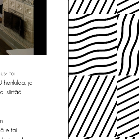
us- tai
0 henkilöä, ja
i siirtää
in
lle tai