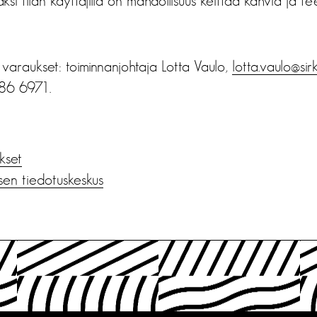
äksi tilan käyttäjillä on mahdollisuus keittää kahvia ja te
a varaukset: toiminnanjohtaja Lotta Vaulo,
lotta.vaulo@sirku
386 6971.
ukset
sen tiedotuskeskus