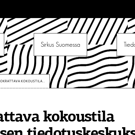
Sirkus Suomessa
Tied
OKRATTAVA KOKOUSTILA...
ttava kokoustila
sen tiedotuskeskuk