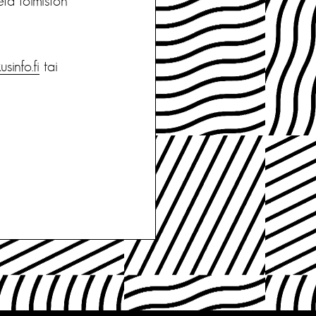
etä toimiston
sinfo.fi
tai