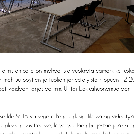
toimiston salia on mahdollista vuokrata esimerkiksi koko
liin mahtuu pöytien ja tuolien järjestelyistä riippuen 12-2
dät voidaan järjestää mm. U- tai luokkahuonemuotoon ta
ssä klo 9-18 välisenä aikana arkisin. Tilassa on videotyk
 erikseen sovittaessa, kuva voidaan heijastaa joko seinä