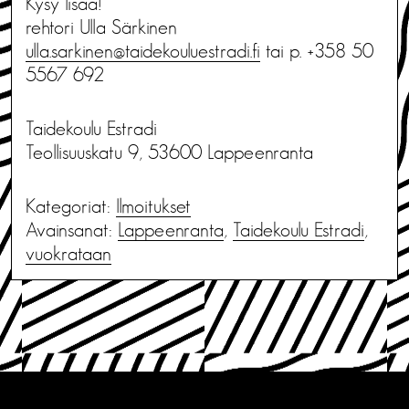
Kysy lisää!
rehtori Ulla Särkinen
ulla.sarkinen@taidekouluestradi.fi
tai p. +358 50
5567 692
Taidekoulu Estradi
Teollisuuskatu 9, 53600 Lappeenranta
Kategoriat:
Ilmoitukset
Avainsanat:
Lappeenranta
,
Taidekoulu Estradi
,
vuokrataan