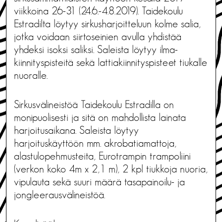
viikkoina 26-31 (24.6.-4.8.2019). Taidekoulu
Estradilta löytyy sirkusharjoitteluun kolme salia,
jotka voidaan siirtoseinien avulla yhdistää
yhdeksi isoksi saliksi. Saleista löytyy ilma-
kiinnityspisteitä sekä lattiakiinnityspisteet tiukalle
nuoralle.
Sirkusvälineistöä Taidekoulu Estradilla on
monipuolisesti ja sitä on mahdollista lainata
harjoitusaikana. Saleista löytyy
harjoituskäyttöön mm. akrobatiamattoja,
alastulopehmusteita, Eurotrampin trampoliini
(verkon koko 4m x 2,1 m), 2 kpl tiukkoja nuoria,
vipulauta sekä suuri määrä tasapainoilu- ja
jongleerausvälineistöä.