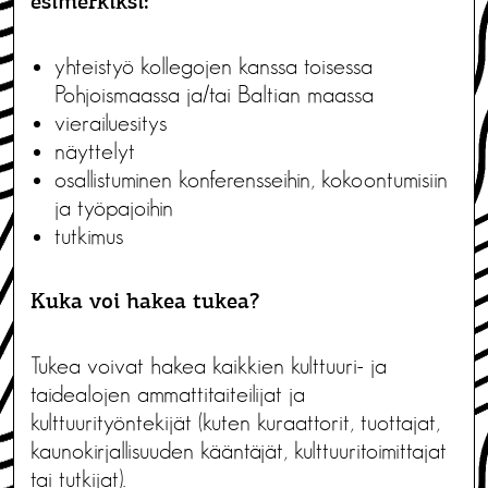
esimerkiksi:
yhteistyö kollegojen kanssa toisessa
Pohjoismaassa ja/tai Baltian maassa
vierailuesitys
näyttelyt
osallistuminen konferensseihin, kokoontumisiin
ja työpajoihin
tutkimus
Kuka voi hakea tukea?
Tukea voivat hakea kaikkien kulttuuri- ja
taidealojen ammattitaiteilijat ja
kulttuurityöntekijät (kuten kuraattorit, tuottajat,
kaunokirjallisuuden kääntäjät, kulttuuritoimittajat
tai tutkijat).