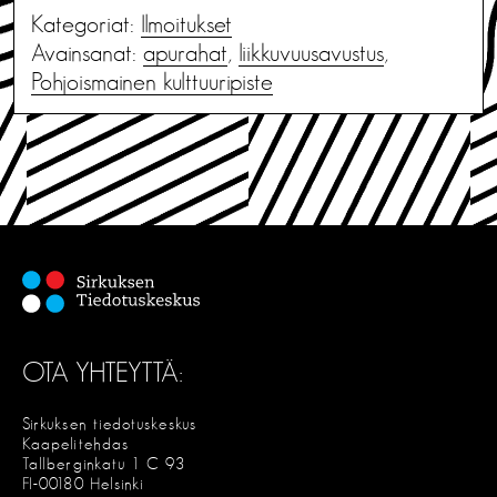
Kategoriat:
Ilmoitukset
Avainsanat:
apurahat
,
liikkuvuusavustus
,
Pohjoismainen kulttuuripiste
OTA YHTEYTTÄ:
Sirkuksen tiedotuskeskus
Kaapelitehdas
Tallberginkatu 1 C 93
FI-00180 Helsinki