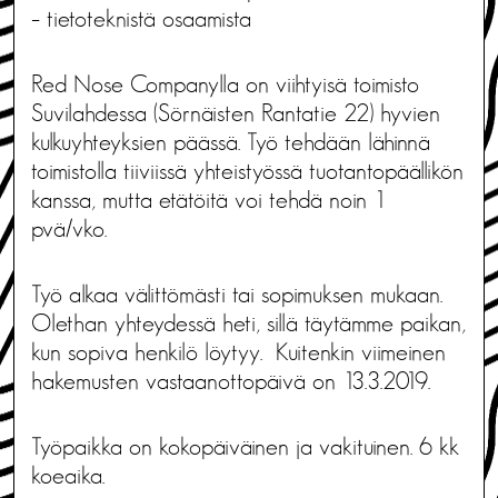
– tietoteknistä osaamista
Red Nose Companylla on viihtyisä toimisto
Suvilahdessa (Sörnäisten Rantatie 22) hyvien
kulkuyhteyksien päässä. Työ tehdään lähinnä
toimistolla tiiviissä yhteistyössä tuotantopäällikön
kanssa, mutta etätöitä voi tehdä noin 1
pvä/vko.
Työ alkaa välittömästi tai sopimuksen mukaan.
Olethan yhteydessä heti, sillä täytämme paikan,
kun sopiva henkilö löytyy. Kuitenkin viimeinen
hakemusten vastaanottopäivä on 13.3.2019.
Työpaikka on kokopäiväinen ja vakituinen. 6 kk
koeaika.