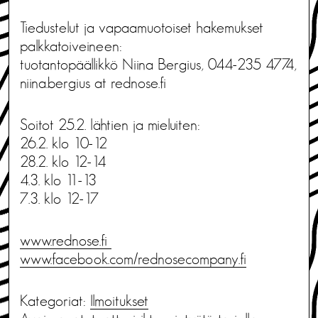
Tiedustelut ja vapaamuotoiset hakemukset
palkkatoiveineen:
tuotantopäällikkö Niina Bergius, 044-235 4774,
niina.bergius at rednose.fi
Soitot 25.2. lähtien ja mieluiten:
26.2. klo 10-12
28.2. klo 12-14
4.3. klo 11-13
7.3. klo 12-17
www.rednose.fi
www.facebook.com/rednosecompany.fi
Kategoriat:
Ilmoitukset