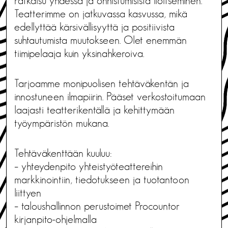
ratkaisu yhdessä ja onnistumisista iloitseminen.
Teatterimme on jatkuvassa kasvussa, mikä
edellyttää kärsivällisyyttä ja positiivista
suhtautumista muutokseen. Olet enemmän
tiimipelaaja kuin yksinahkeroiva.
Tarjoamme monipuolisen tehtäväkentän ja
innostuneen ilmapiirin. Pääset verkostoitumaan
laajasti teatterikentällä ja kehittymään
työympäristön mukana.
Tehtäväkenttään kuuluu:
– yhteydenpito yhteistyöteattereihin
markkinointiin, tiedotukseen ja tuotantoon
liittyen
– taloushallinnon perustoimet Procountor
kirjanpito-ohjelmalla