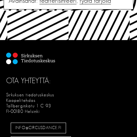
Avainsanat:
teatterisihteeri
,
työtä tarjolla
OTA YHTEYTTÄ:
Sirkuksen tiedotuskeskus
Kaapelitehdas
Tallberginkatu 1 C 93
FI-00180 Helsinki
INFO@CIRCUSDANCE.FI