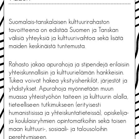
Suomalais-tanskalaisen kulttuurirahaston
tavoitteena on edistää Suomen ja Tanskan
välisiä yhteyksiä ja kulttuurivaihtoa sekä lisätä
maiden keskinäistä tuntemusta.
Rahasto jakaa apurahoja ja stipendejä erilaisiin
yhteiskunnallisiin ja kulttuurielämän hankkeisiin.
Tukea voivat hakea yksityishenkilöt, järjestöt ja
yhdistykset. Apurahoja myönnetään muun
muassa yhteistyöhön taiteen ja kulttuurin alalla,
tieteelliseen tutkimukseen (erityisesti
humanistisissa ja yhteiskuntatieteissä), opiskelija-
ja koululaisryhmien opintomatkoihin sekä toisen
maan kulttuuri-, sosiaali- ja talousoloihin
perehtymiseen.