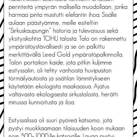
perinteitä ympyrän mallisella muodollaan, jonka
harmaa pinta muistutti elefantin ihoa. Sisälle
aulaan päästyämme, meille esiteltiin
“Sirkuskaupungin” historia ja tulevaisuus sekä
yksityiskohtia TOHU talosta. Talo on rakennettu
ympäristöystävällisesti ja se on palkittu
merkittävällä Leed Gold ympäristöpalkinnolla.
Talon portaikon kaide, jota pitkin kuljimme
esityssaliin, oli tehty vanhoista huvipuiston
törmäilyautoista ja sisätilan lämmitykseen
käytetään ekologista maakaasua. Ajatus
valtavasta ekologisesta sirkustalosta, herätti
minussa kunnioitusta ja iloa.
Esityssalissa oli suuri pyöreä katsomo, jota
pystyi muokkaamaan tilaisuuden koon mukaan
noin 500–1000:lle katsojalle. Lavaa pystyi