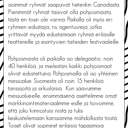
isoimmat ryhmät saapuivat tietenkin Canadasta.
Pienimmät ryhmät taisivat olla pohjoismaista,
tästä en tosin ole varma. Paikalla oli myös eri
ryhmien edustajia, ns. agentuureja, jotka
yrittävät myydä edustamiaan ryhmiä erilaisille
teattereille ja esiintyvien taiteiden festivaaleille.
Pohjoismaista oli paikalla iso delegaatio, noin
40 henkilöä, ja mielestäni kaikki pohjoismaat
olivat edustettuina. Pohjoismailla oli iso yhteinen
messualue. Suomesta oli noin 15 henkilöä
tanssijoita ja sirkuslaisia. Kun saavuimme
messualueelle, ensimmäisenä asettelimme omat
markkinointimateriaalimme esille ja toivoimme,
että joku kiinnostuisi niistä ja tulisi
keskustelemaan kanssamme mahdollisista töistä.
Toiset olivat sopineet erilaisia tapaamisia