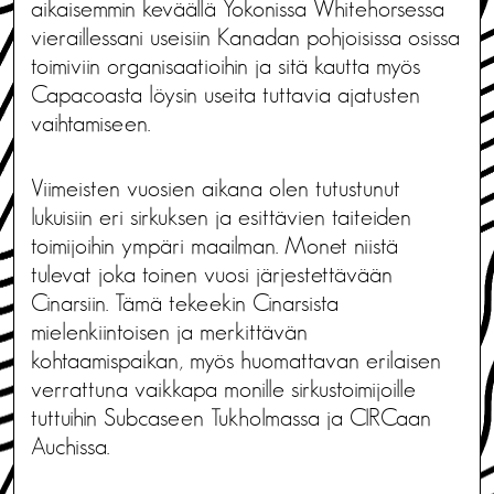
aikaisemmin keväällä Yokonissa Whitehorsessa
vieraillessani useisiin Kanadan pohjoisissa osissa
toimiviin organisaatioihin ja sitä kautta myös
Capacoasta löysin useita tuttavia ajatusten
vaihtamiseen.
Viimeisten vuosien aikana olen tutustunut
lukuisiin eri sirkuksen ja esittävien taiteiden
toimijoihin ympäri maailman. Monet niistä
tulevat joka toinen vuosi järjestettävään
Cinarsiin. Tämä tekeekin Cinarsista
mielenkiintoisen ja merkittävän
kohtaamispaikan, myös huomattavan erilaisen
verrattuna vaikkapa monille sirkustoimijoille
tuttuihin Subcaseen Tukholmassa ja CIRCaan
Auchissa.