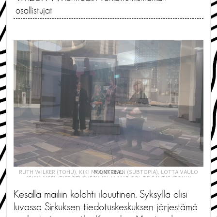
osallistujat
RUTH WILKER (TOHU), KIKI MUUKKONEN (SUBTOPIA), LOTTA VAULO
MONTREAL
(SIRKUKSEN TIEDOTUSKESKUS) JA MARISOL DE SANTIS (TOHU)
Kesällä mailiin kolahti ilouutinen. Syksyllä olisi
luvassa Sirkuksen tiedotuskeskuksen järjestämä