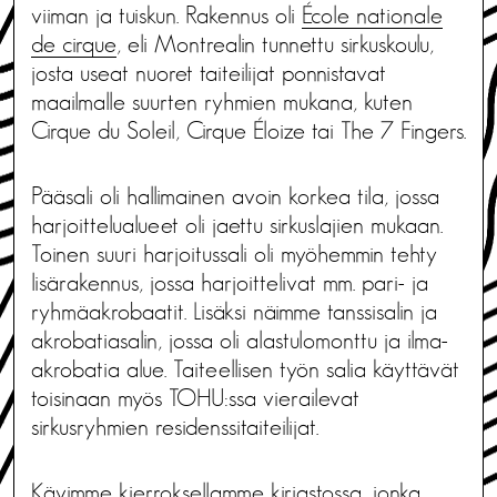
viiman ja tuiskun. Rakennus oli
École nationale
de cirque
, eli Montrealin tunnettu sirkuskoulu,
josta useat nuoret taiteilijat ponnistavat
maailmalle suurten ryhmien mukana, kuten
Cirque du Soleil, Cirque Éloize tai The 7 Fingers.
Pääsali oli hallimainen avoin korkea tila, jossa
harjoittelualueet oli jaettu sirkuslajien mukaan.
Toinen suuri harjoitussali oli myöhemmin tehty
lisärakennus, jossa harjoittelivat mm. pari- ja
ryhmäakrobaatit. Lisäksi näimme tanssisalin ja
akrobatiasalin, jossa oli alastulomonttu ja ilma-
akrobatia alue. Taiteellisen työn salia käyttävät
toisinaan myös TOHU:ssa vierailevat
sirkusryhmien residenssitaiteilijat.
Kävimme kierroksellamme kirjastossa, jonka