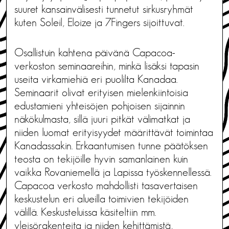
suuret kansainvälisesti tunnetut sirkusryhmät
kuten Soleil, Eloize ja 7Fingers sijoittuvat.
Osallistuin kahtena päivänä Capacoa-
verkoston seminaareihin, minkä lisäksi tapasin
useita virkamiehiä eri puolilta Kanadaa.
Seminaarit olivat erityisen mielenkiintoisia
edustamieni yhteisöjen pohjoisen sijainnin
näkökulmasta, sillä juuri pitkät välimatkat ja
niiden luomat erityisyydet määrittävät toimintaa
Kanadassakin. Erkaantumisen tunne päätöksen
teosta on tekijöille hyvin samanlainen kuin
vaikka Rovaniemellä ja Lapissa työskennellessä.
Capacoa verkosto mahdollisti tasavertaisen
keskustelun eri alueilla toimivien tekijöiden
välillä. Keskusteluissa käsiteltiin mm.
yleisörakenteita ja niiden kehittämistä,