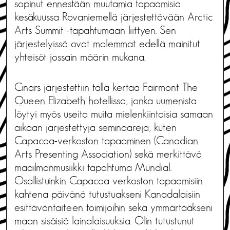
sopinut ennestään muutamia tapaamisia
kesäkuussa Rovaniemellä järjestettävään Arctic
Arts Summit -tapahtumaan liittyen. Sen
järjestelyissä ovat molemmat edellä mainitut
yhteisöt jossain määrin mukana.
Cinars järjestettiin tällä kertaa Fairmont The
Queen Elizabeth hotellissa, jonka uumenista
löytyi myös useita muita mielenkiintoisia samaan
aikaan järjestettyjä seminaareja, kuten
Capacoa-verkoston tapaaminen (Canadian
Arts Presenting Association) sekä merkittävä
maailmanmusiikki tapahtuma Mundial.
Osallistuinkin Capacoa verkoston tapaamisiin
kahtena päivänä tutustuakseni Kanadalaisiin
esittäväntaiteen toimijoihin sekä ymmärtääkseni
maan sisäisiä lainalaisuuksia. Olin tutustunut