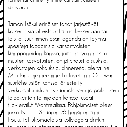
suosioon.
Tämän lisäksi erinäiset tahot järjestävät
kaikenlaisia oheistapahtumia keskenään tai
toisille; suurimman osan agenda on täynnä
spesifejä tapaamisia kansainvälisten
kumppaneiden kanssa, joita harvoin näkee
muuten kasvotusten, on pitchaustilaisuuksia,
verkostojen kokouksia, dinnereitä, bileitä jne.
Meidän ohjelmaamme kuuluivat mm. Ottawan
suurlähetystön kanssa järjestetty
verkostoitumislounas suomalaisten ja paikallisten
taidekentän toimijoiden kanssa, useat
tilavierailut Montrealissa, Pohjoismaiset bileet,
jossa Nordic Squaren 76-henkinen tiimi
houkutteli ulkomaalaisia kolleegoja drinkin