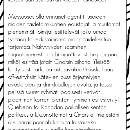
Messuosastolla erinäiset agentit, useiden
maiden taidetoimikuntien edustajat ja muutamat
pienemmät toimijat esittelevät joko omaa
työtään tai edustamansa maan taidekentän
tarjontaa. Näkyvyyden saaminen
tarjontamerestä on huomattavasti helpompaa,
mikäli esittää jotain Cinarsin aikana. Yleisöä
(erityisesti tärkeää ostajaväkeä) kosiskellaan
off-esityksiin kätevien bussijärjestelyjen,
eväsleipien ja drinkkipullojen avulla, ja tässä
pelissä suuret ryhmät loogisesti vetivät
pidemmän korren pienten ryhmien esitysten yli.
Quebecin tai Kanadan paikallisen kentän
poikkeusta lukuunottamatta Cinars ei mielestäni
ole paras ponnahduslauta toistaiseksi
tuntemattomille ryhmille kansainväliseen