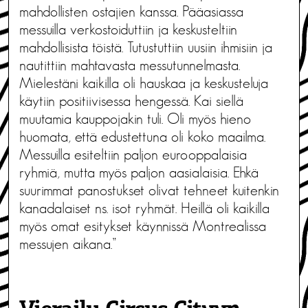
mahdollisten ostajien kanssa. Pääasiassa
messuilla verkostoiduttiin ja keskusteltiin
mahdollisista töistä. Tutustuttiin uusiin ihmisiin ja
nautittiin mahtavasta messutunnelmasta.
Mielestäni kaikilla oli hauskaa ja keskusteluja
käytiin positiivisessa hengessä. Kai siellä
muutamia kauppojakin tuli. Oli myös hieno
huomata, että edustettuna oli koko maailma.
Messuilla esiteltiin paljon eurooppalaisia
ryhmiä, mutta myös paljon aasialaisia. Ehkä
suurimmat panostukset olivat tehneet kuitenkin
kanadalaiset ns. isot ryhmät. Heillä oli kaikilla
myös omat esitykset käynnissä Montrealissa
messujen aikana.”