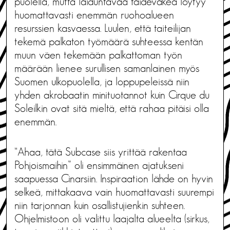
puolella, mutta laiduntavaa taideväkeä löytyy
huomattavasti enemmän ruohoalueen
resurssien kasvaessa. Luulen, että taiteilijan
tekemä palkaton työmäärä suhteessa kentän
muun väen tekemään palkattoman työn
määrään lienee surullisen samanlainen myös
Suomen ulkopuolella, ja loppupeleissä niin
yhden akrobaatin minituotannot kuin Cirque du
Soleilkin ovat sitä mieltä, että rahaa pitäisi olla
enemmän.
“Ahaa, tätä Subcase siis yrittää rakentaa
Pohjoismaihin” oli ensimmäinen ajatukseni
saapuessa Cinarsiin. Inspiraation lähde on hyvin
selkeä, mittakaava vain huomattavasti suurempi
niin tarjonnan kuin osallistujienkin suhteen.
Ohjelmistoon oli valittu laajalta alueelta (sirkus,