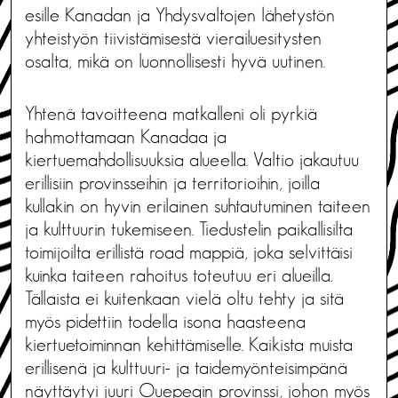
esille Kanadan ja Yhdysvaltojen lähetystön
yhteistyön tiivistämisestä vierailuesitysten
osalta, mikä on luonnollisesti hyvä uutinen.
Yhtenä tavoitteena matkalleni oli pyrkiä
hahmottamaan Kanadaa ja
kiertuemahdollisuuksia alueella. Valtio jakautuu
erillisiin provinsseihin ja territorioihin, joilla
kullakin on hyvin erilainen suhtautuminen taiteen
ja kulttuurin tukemiseen. Tiedustelin paikallisilta
toimijoilta erillistä road mappiä, joka selvittäisi
kuinka taiteen rahoitus toteutuu eri alueilla.
Tällaista ei kuitenkaan vielä oltu tehty ja sitä
myös pidettiin todella isona haasteena
kiertuetoiminnan kehittämiselle. Kaikista muista
erillisenä ja kulttuuri- ja taidemyönteisimpänä
näyttäytyi juuri Quepeqin provinssi, johon myös