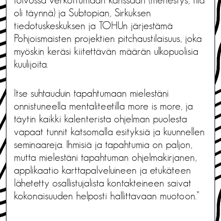
toivossa verkottumaan kanssaan (menestys, tila
oli täynnä) ja Subtopian, Sirkuksen
tiedotuskeskuksen ja TOHUn järjestämä
Pohjoismaisten projektien pitchaustilaisuus, joka
myöskin keräsi kiitettävän määrän ulkopuolisia
kuulijoita.
Itse suhtauduin tapahtumaan mielestäni
onnistuneella mentaliteetilla more is more, ja
täytin kaikki kalenterista ohjelman puolesta
vapaat tunnit katsomalla esityksiä ja kuunnellen
seminaareja. Ihmisiä ja tapahtumia on paljon,
mutta mielestäni tapahtuman ohjelmakirjanen,
applikaatio karttapalveluineen ja etukäteen
lähetetty osallistujalista kontakteineen saivat
kokonaisuuden helposti hallittavaan muotoon.”