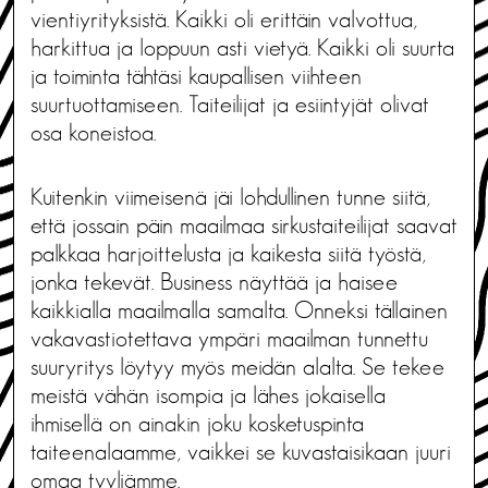
vientiyrityksistä. Kaikki oli erittäin valvottua,
harkittua ja loppuun asti vietyä. Kaikki oli suurta
ja toiminta tähtäsi kaupallisen viihteen
suurtuottamiseen. Taiteilijat ja esiintyjät olivat
osa koneistoa.
Kuitenkin viimeisenä jäi lohdullinen tunne siitä,
että jossain päin maailmaa sirkustaiteilijat saavat
palkkaa harjoittelusta ja kaikesta siitä työstä,
jonka tekevät. Business näyttää ja haisee
kaikkialla maailmalla samalta. Onneksi tällainen
vakavastiotettava ympäri maailman tunnettu
suuryritys löytyy myös meidän alalta. Se tekee
meistä vähän isompia ja lähes jokaisella
ihmisellä on ainakin joku kosketuspinta
taiteenalaamme, vaikkei se kuvastaisikaan juuri
omaa tyyliämme.