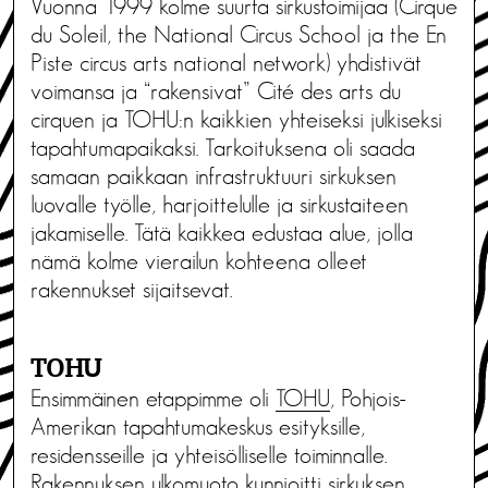
Vuonna 1999 kolme suurta sirkustoimijaa (Cirque
du Soleil, the National Circus School ja the En
Piste circus arts national network) yhdistivät
voimansa ja “rakensivat” Cité des arts du
cirquen ja TOHU:n kaikkien yhteiseksi julkiseksi
tapahtumapaikaksi. Tarkoituksena oli saada
samaan paikkaan infrastruktuuri sirkuksen
luovalle työlle, harjoittelulle ja sirkustaiteen
jakamiselle. Tätä kaikkea edustaa alue, jolla
nämä kolme vierailun kohteena olleet
rakennukset sijaitsevat.
TOHU
Ensimmäinen etappimme oli
TOHU
, Pohjois-
Amerikan tapahtumakeskus esityksille,
residensseille ja yhteisölliselle toiminnalle.
Rakennuksen ulkomuoto kunnioitti sirkuksen