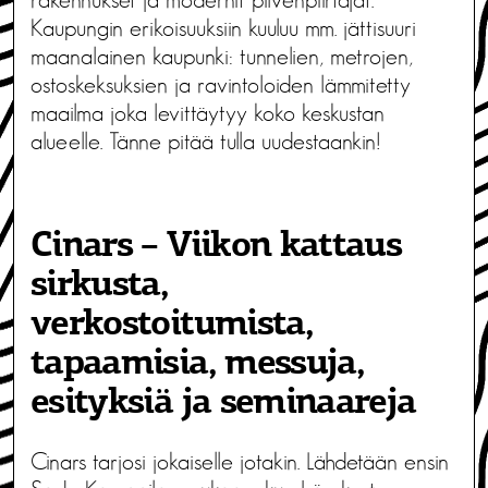
rakennukset ja modernit pilvenpiirtäjät.
Kaupungin erikoisuuksiin kuuluu mm. jättisuuri
maanalainen kaupunki: tunnelien, metrojen,
ostoskeksuksien ja ravintoloiden lämmitetty
maailma joka levittäytyy koko keskustan
alueelle. Tänne pitää tulla uudestaankin!
Cinars – Viikon kattaus
sirkusta,
verkostoitumista,
tapaamisia, messuja,
esityksiä ja seminaareja
Cinars tarjosi jokaiselle jotakin. Lähdetään ensin