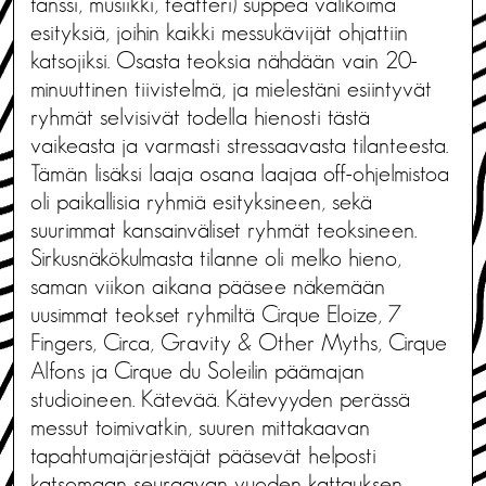
tanssi, musiikki, teatteri) suppea valikoima
esityksiä, joihin kaikki messukävijät ohjattiin
katsojiksi. Osasta teoksia nähdään vain 20-
minuuttinen tiivistelmä, ja mielestäni esiintyvät
ryhmät selvisivät todella hienosti tästä
vaikeasta ja varmasti stressaavasta tilanteesta.
Tämän lisäksi laaja osana laajaa off-ohjelmistoa
oli paikallisia ryhmiä esityksineen, sekä
suurimmat kansainväliset ryhmät teoksineen.
Sirkusnäkökulmasta tilanne oli melko hieno,
saman viikon aikana pääsee näkemään
uusimmat teokset ryhmiltä Cirque Eloize, 7
Fingers, Circa, Gravity & Other Myths, Cirque
Alfons ja Cirque du Soleilin päämajan
studioineen. Kätevää. Kätevyyden perässä
messut toimivatkin, suuren mittakaavan
tapahtumajärjestäjät pääsevät helposti
katsomaan seuraavan vuoden kattauksen.