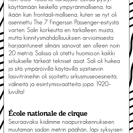
käyttämään keskellä ympyränmallisena, tai
ikään kuin frontaali-mallisena, kuten se nyt oli
asennettu The 7 Fingerssin Passenger-esitystä
varten. Salin korkeutta en tarkalleen muista,
mutta kiinnitysmahdollisuuksien arvioimisesta
harjaantuneet silmäni sanovat sen olleen noin
20 metriä. Salissa oli otettu huomioon kaikki
sirkukselle tärkeät tekniset asiat. Sali oli huikea
ja sitä ympäröivillä käytävillä sijaitseviin
lasivitriineihin oli sijoitettu sirkusmuseoesineitä,
välineitä ja esiintymisvaatteita jopa 1920–
luvulta!
École nationale de cirque
Seuraavaksi kiidimme naapurirakennukseen
muutaman sadan metrin päähän, läpi syksyisen