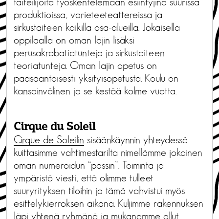
taiteilijoita työskentelemään esiintyjinä suurissa
produktioissa, varieteeteattereissa ja
sirkustaiteen kaikilla osa-alueilla. Jokaisella
oppilaalla on oman lajin lisäksi
perusakrobatiatunteja ja sirkustaiteen
teoriatunteja. Oman lajin opetus on
pääsääntöisesti yksityisopetusta. Koulu on
kansainvälinen ja se kestää kolme vuotta.
Cirque du Soleil
Cirque de Soleilin
sisäänkäynnin yhteydessä
kuittasimme vahtimestarilta nimellämme jokainen
oman numeroidun “passin”. Toiminta ja
ympäristö viesti, että olimme tulleet
suuryrityksen tiloihin ja tämä vahvistui myös
esittelykierroksen aikana. Kuljimme rakennuksen
läpi yhtenä ryhmänä ja mukanamme ollut