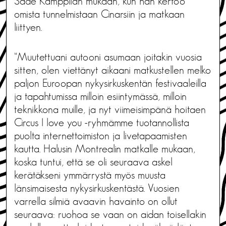
Sade Kamppilan mukaan, kun hän kertoo
omista tunnelmistaan Cinarsiin ja matkaan
liittyen.
“Muutettuani autooni asumaan joitakin vuosia
sitten, olen viettänyt aikaani matkustellen melko
paljon Euroopan nykysirkuskentän festivaaleilla
ja tapahtumissa milloin esiintymässä, milloin
teknikkona muille, ja nyt viimeisimpänä hoitaen
Circus I love you -ryhmämme tuotannollista
puolta internettoimiston ja livetapaamisten
kautta. Halusin Montrealin matkalle mukaan,
koska tuntui, että se oli seuraava askel
kerätäkseni ymmärrystä myös muusta
länsimaisesta nykysirkuskentästä. Vuosien
varrella silmiä avaavin havainto on ollut
seuraava: ruohoa se vaan on aidan toisellakin