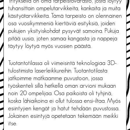
Yrityksellä on oma tarpeistovarasto, josta löytyy
tuhansittain ompelutarvikkeita, kankaita ja muita
käsityötarvikkeita. Tämä tarpeisto on olennainen
osa vuosikymmeniä kiertäviä esityksiä, joiden
pukujen yksityiskohdat pysyvät samoina. Pukuja
pitää uusia, joten samaa kangasta ja nappeja
täytyy löytyä myös vuosien päästä.
Tuotantotilassa oli viimeisintä teknologiaa 3D-
tulostimista laserleikkureihin. Tuotantotilasta
jatkoimme matkaamme puvustoon, jossa
työskenteli sillä hetkellä oman arvioni mukaan
noin 20 ompelijaa. Osa paikoista oli tyhjinä,
koska lähiaikoina ei ollut tulossa ensi-iltaa. Myös
esiintyjien kengät ja hatut tehdään puvustossa.
Jokainen esiintyjä opetetaan tekemään meikki
itse.