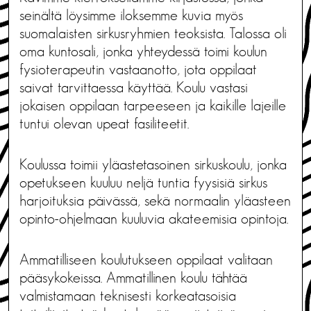
seinältä löysimme iloksemme kuvia myös
suomalaisten sirkusryhmien teoksista. Talossa oli
oma kuntosali, jonka yhteydessä toimi koulun
fysioterapeutin vastaanotto, jota oppilaat
saivat tarvittaessa käyttää. Koulu vastasi
jokaisen oppilaan tarpeeseen ja kaikille lajeille
tuntui olevan upeat fasiliteetit.
Koulussa toimii yläastetasoinen sirkuskoulu, jonka
opetukseen kuuluu neljä tuntia fyysisiä sirkus
harjoituksia päivässä, sekä normaalin yläasteen
opinto-ohjelmaan kuuluvia akateemisia opintoja.
Ammatilliseen koulutukseen oppilaat valitaan
pääsykokeissa. Ammatillinen koulu tähtää
valmistamaan teknisesti korkeatasoisia