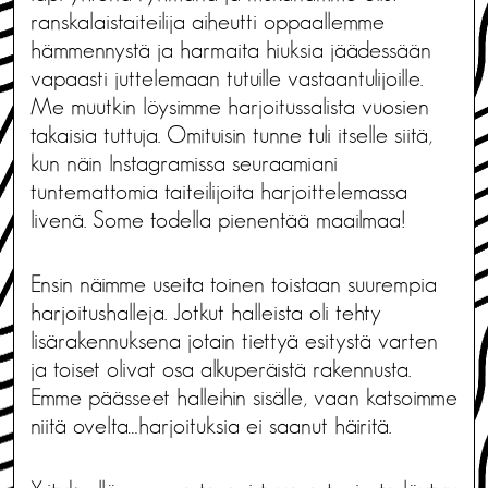
ranskalaistaiteilija aiheutti oppaallemme
hämmennystä ja harmaita hiuksia jäädessään
vapaasti juttelemaan tutuille vastaantulijoille.
Me muutkin löysimme harjoitussalista vuosien
takaisia tuttuja. Omituisin tunne tuli itselle siitä,
kun näin Instagramissa seuraamiani
tuntemattomia taiteilijoita harjoittelemassa
livenä. Some todella pienentää maailmaa!
Ensin näimme useita toinen toistaan suurempia
harjoitushalleja. Jotkut halleista oli tehty
lisärakennuksena jotain tiettyä esitystä varten
ja toiset olivat osa alkuperäistä rakennusta.
Emme päässeet halleihin sisälle, vaan katsoimme
niitä ovelta…harjoituksia ei saanut häiritä.