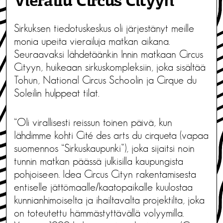
Vierailu Circus Cityyn
Sirkuksen tiedotuskeskus oli järjestänyt meille
monia upeita vierailuja matkan aikana.
Seuraavaksi lähdetäänkin Innin matkaan Circus
Cityyn, huikeaan sirkuskompleksiin, joka sisältää
Tohun, National Circus Schoolin ja Cirque du
Soleilin hulppeat tilat.
“Oli virallisesti reissun toinen päivä, kun
lähdimme kohti Cité des arts du cirqueta (vapaa
suomennos “Sirkuskaupunki”), joka sijaitsi noin
tunnin matkan päässä julkisilla kaupungista
pohjoiseen. Idea Circus Cityn rakentamisesta
entiselle jättömaalle/kaatopaikalle kuulostaa
kunnianhimoiselta ja ihailtavalta projektilta, joka
on toteutettu hämmästyttävällä volyymilla.