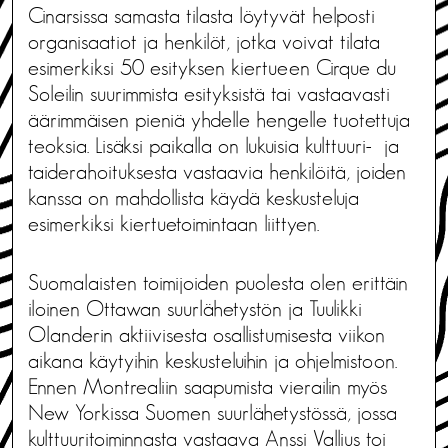
Cinarsissa samasta tilasta löytyvät helposti
organisaatiot ja henkilöt, jotka voivat tilata
esimerkiksi 50 esityksen kiertueen Cirque du
Soleilin suurimmista esityksistä tai vastaavasti
äärimmäisen pieniä yhdelle hengelle tuotettuja
teoksia. Lisäksi paikalla on lukuisia kulttuuri- ja
taiderahoituksesta vastaavia henkilöitä, joiden
kanssa on mahdollista käydä keskusteluja
esimerkiksi kiertuetoimintaan liittyen.
Suomalaisten toimijoiden puolesta olen erittäin
iloinen Ottawan suurlähetystön ja Tuulikki
Olanderin aktiivisesta osallistumisesta viikon
aikana käytyihin keskusteluihin ja ohjelmistoon.
Ennen Montrealiin saapumista vierailin myös
New Yorkissa Suomen suurlähetystössä, jossa
kulttuuritoiminnasta vastaava Anssi Vallius toi