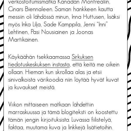
verkostoitumismatka Kanadan Montrealiin,
Cinars Biennaleen. Saman hankkeen kautta
messiin oli lähdössä minun, Inna Huttusen, lisäksi
myös Inka Lilja, Sade Kamppila, Jenni “Inni”
Lehtinen, Pasi Nousiainen ja Joonas
Martikainen.
Käykäähän tsekkaamassa
Sirkuksen
tiedotuskeskuksen instasta
, että keitä me oikein
ollaan. Hieman kun skrollaa alas ja etsii
sinivalkoista värikoodia niin löytää hyvät kuvat
ja kuvaukset meistä.
Viikon mittaiseen matkaan lähdettiin
marraskuussa ja tämä blogiteksti on koostettu
tämän jengin kirjoituksista. Luvassa fiilistelyä,
faktaa, muutama kuva ja linkkejä lisätietoihin.