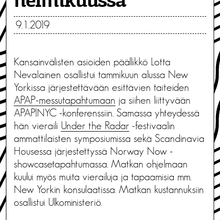
helmikuussa
9.1.2019
Kansainvälisten asioiden päällikkö Lotta
Nevalainen osallistui tammikuun alussa New
Yorkissa järjestettävään esittävien taiteiden
APAP-messutapahtumaan
ja siihen liittyvään
APAP|NYC -konferenssiin. Samassa yhteydessä
hän vieraili
Under the Radar
-festivaalin
ammattilaisten symposiumissa sekä Scandinavia
Housessa järjestettyssä Norway Now -
showcasetapahtumassa. Matkan ohjelmaan
kuului myös muita vierailuja ja tapaamisia mm.
New Yorkin konsulaatissa. Matkan kustannuksiin
osallistui Ulkoministeriö.