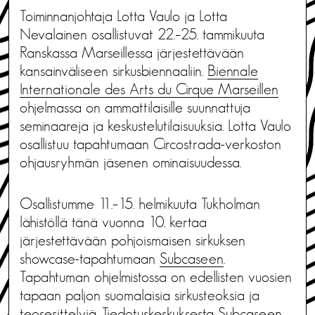
Toiminnanjohtaja Lotta Vaulo ja Lotta
Nevalainen osallistuvat 22.–25. tammikuuta
Ranskassa Marseillessa järjestettävään
kansainväliseen sirkusbiennaaliin.
Biennale
Internationale des Arts du Cirque Marseillen
ohjelmassa on ammattilaisille suunnattuja
seminaareja ja keskustelutilaisuuksia. Lotta Vaulo
osallistuu tapahtumaan Circostrada-verkoston
ohjausryhmän jäsenen ominaisuudessa.
Osallistumme 11.–15. helmikuuta Tukholman
lähistöllä tänä vuonna 10. kertaa
järjestettävään pohjoismaisen sirkuksen
showcase-tapahtumaan
Subcaseen
.
Tapahtuman ohjelmistossa on edellisten vuosien
tapaan paljon suomalaisia sirkusteoksia ja
teosesittelyjä. Tiedotuskeskuksesta Subcaseen