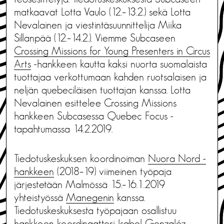
matkaavat Lotta Vaulo (12.–13.2.) sekä Lotta
Nevalainen ja viestintäsuunnittelija Miika
Sillanpää (12.–14.2.). Viemme Subcaseen
Crossing Missions for Young Presenters in Circus
Arts
-hankkeen kautta kaksi nuorta suomalaista
tuottajaa verkottumaan kahden ruotsalaisen ja
neljän quebeciläisen tuottajan kanssa. Lotta
Nevalainen esittelee Crossing Missions
hankkeen Subcasessa Quebec Focus -
tapahtumassa 14.2.2019.
Tiedotuskeskuksen koordinoiman
Nuora Nord -
hankkeen
(2018–19) viimeinen työpaja
järjestetään Malmössä 15.–16.1.2019
yhteistyössä
Manegenin
kanssa.
Tiedotuskeskuksesta työpajaan osallistuu
hankkeen koordinaattori Isabel Gonzaléz.