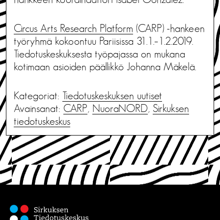
Circus Arts Research Platform
(CARP) -hankeen
työryhmä kokoontuu Pariisissa 31.1.–1.2.2019.
Tiedotuskeskuksesta työpajassa on mukana
kotimaan asioiden päällikkö Johanna Mäkelä.
Kategoriat:
Tiedotus­keskuksen uutiset
Avainsanat:
CARP
,
NuoraNORD
,
Sirkuksen
tiedotuskeskus