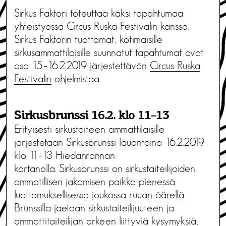
Sirkus Faktori toteuttaa kaksi tapahtumaa
yhteistyössä Circus Ruska Festivalin kanssa.
Sirkus Faktorin tuottamat, kotimaisille
sirkusammattilaisille suunnatut tapahtumat ovat
osa 15.–16.2.2019 järjestettävän
Circus Ruska
Festivalin
ohjelmistoa.
Sirkusbrunssi 16.2. klo 11–13
Erityisesti sirkustaiteen ammattilaisille
järjestetään Sirkusbrunssi lauantaina 16.2.2019
klo 11–13 Hiedanrannan
kartanolla. Sirkusbrunssi on sirkustaiteilijoiden
ammatillisen jakamisen paikka pienessä
luottamuksellisessa joukossa ruuan äärellä.
Brunssilla jaetaan sirkustaiteilijuuteen ja
ammattitaiteilijan arkeen liittyviä kysymyksiä,