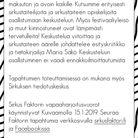
maksuton ja avoin kaikille. Kutsumme erityisesti
sirkustaiteilijoita ja sirkustaiteen opiskelijoita
osallistumaan keskusteluun. Myös festivaaliyleisö
ja muut kiinnostuneet ovat lämpimästi
tervetulleita! Keskustelua viitoittaa ja
sirkustaiteen äärelle johdattelee esityskriitikko
ja tietokirjailija Maria Säkö. Keskusteluun
osallistuminen ei vaadi ennakkoilmoittautumista.
Tapahtumien toteuttamisessa on mukana myös
Sirkuksen tiedotuskeskus.
Sirkus Faktorin vapaaharjoitusvuorot
käynnistyvat Kuivaamolla 15.1.2019. Seuraa
Faktorin tapahtumia verkkosivuilla
sirkusfaktori.fi
ja
Facebookissa
.