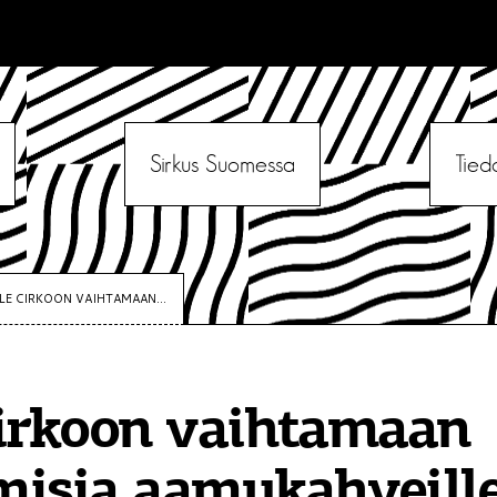
Sirkus Suomessa
Tied
LE CIRKOON VAIHTAMAAN...
irkoon vaihtamaan
misia aamukahveill