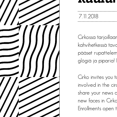
7.11.2018
Cirkossa tarjoillaa
kahvihetkessä tava
pääset rupattelem
glögiä ja piparia
Cirko invites you 
involved in the c
share your news a
new faces in Cirk
Enrollments open 