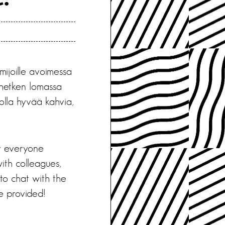
imijoille avoimessa
vihetken lomassa
olla hyvää kahvia,
or everyone
ith colleagues,
to chat with the
e provided!