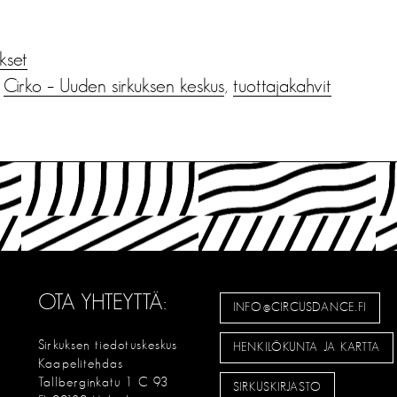
ukset
,
Cirko – Uuden sirkuksen keskus
,
tuottajakahvit
OTA YHTEYTTÄ:
INFO@CIRCUSDANCE.FI
Sirkuksen tiedotuskeskus
HENKILÖKUNTA JA KARTTA
Kaapelitehdas
Tallberginkatu 1 C 93
SIRKUSKIRJASTO