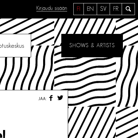
Kirjaudu sisään
H
FI
EN
SV
FR
a
e
otuskeskus
SHOWS & ARTISTS
F
T
JAA:
A
W
C
I
E
T
B
T
O
E
O
R
e!
K