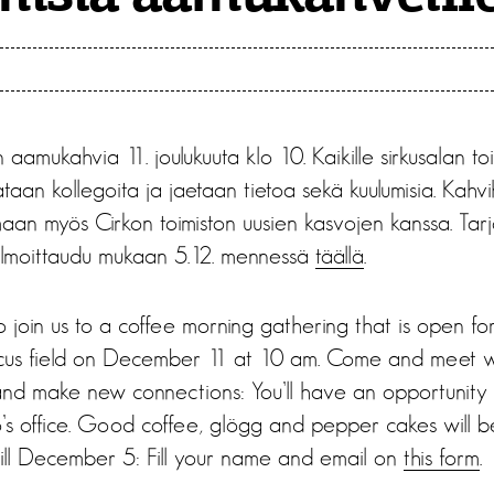
n aamukahvia 11. joulukuuta klo 10. Kaikille sirkusalan to
taan kollegoita ja jaetaan tietoa sekä kuulumisia. Kah
aan myös Cirkon toimiston uusien kasvojen kanssa. Tarj
! Ilmoittaudu mukaan 5.12. mennessä
täällä
.
to join us to a coffee morning gathering that is open f
ircus field on December 11 at 10 am. Come and meet w
nd make new connections: You’ll have an opportunity 
o’s office. Good coffee, glögg and pepper cakes will b
till December 5: Fill your name and email on
this form
.