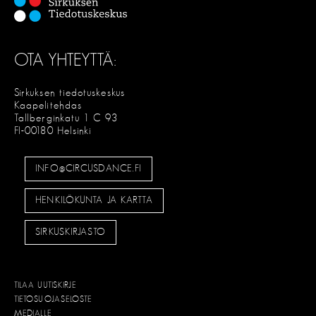
OTA YHTEYTTÄ:
Sirkuksen tiedotuskeskus
Kaapelitehdas
Tallberginkatu 1 C 93
FI-00180 Helsinki
INFO@CIRCUSDANCE.FI
HENKILÖKUNTA JA KARTTA
SIRKUSKIRJASTO
TILAA UUTISKIRJE
TIETOSUOJASELOSTE
MEDIALLE