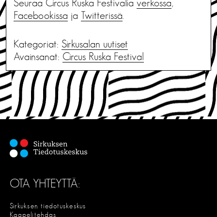
Seuraa Circus Ruska Festivalia
verkossa
,
Facebookissa
ja
Twitterissä
.
Kategoriat:
Sirkusalan uutiset
Avainsanat:
Circus Ruska Festival
OTA YHTEYTTÄ:
Sirkuksen tiedotuskeskus
Kaapelitehdas