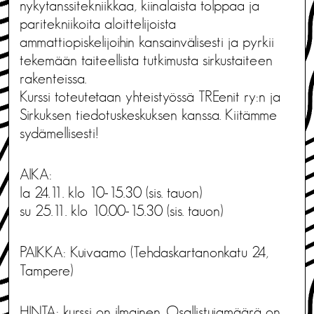
nykytanssitekniikkaa, kiinalaista tolppaa ja
paritekniikoita aloittelijoista
ammattiopiskelijoihin kansainvälisesti ja pyrkii
tekemään taiteellista tutkimusta sirkustaiteen
rakenteissa.
Kurssi toteutetaan yhteistyössä TREenit ry:n ja
Sirkuksen tiedotuskeskuksen kanssa. Kiitämme
sydämellisesti!
AIKA:
la 24.11. klo 10-15.30 (sis. tauon)
su 25.11. klo 10.00-15.30 (sis. tauon)
PAIKKA: Kuivaamo (Tehdaskartanonkatu 24,
Tampere)
HINTA: kurssi on ilmainen. Osallistujamäärä on