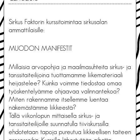
Sirkus Faktorin kurssitoimintaa sirkusalan
ammattilaisille:
MUODON MANIFESTIT
Millaisia arvopohjia ja maailmasuhteita sirkus- ja
tanssitaiteilijoina tuottamamme liikemateriaali
heijastelee? Kuinka voimme tiedostaa omaa
työskentelyämme ohjaavaa valinnantekoa?
Miten rakennamme itsellemme luentaa
näkemästämme liikkeestä?
Tällä viikonlopun mittaisella sirkus- ja
tanssitaiteilijoille suunnatulla tiiviskurssilla
ehdotetaan tapoja pureutua liikkeellisen taiteen
prosesseihin. Kurssilla lähestytään aihetta