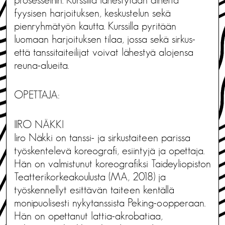
fyysisen harjoituksen, keskustelun sekä
pienryhmätyön kautta. Kurssilla pyritään
luomaan harjoituksen tilaa, jossa sekä sirkus-
että tanssitaiteilijat voivat lähestyä alojensa
reuna-alueita.
OPETTAJA:
IIRO NÄKKI
Iiro Näkki on tanssi- ja sirkustaiteen parissa
työskentelevä koreografi, esiintyjä ja opettaja.
Hän on valmistunut koreografiksi Taideyliopiston
Teatterikorkeakoulusta (MA, 2018) ja
työskennellyt esittävän taiteen kentällä
monipuolisesti nykytanssista Peking-oopperaan.
Hän on opettanut lattia-akrobatiaa,