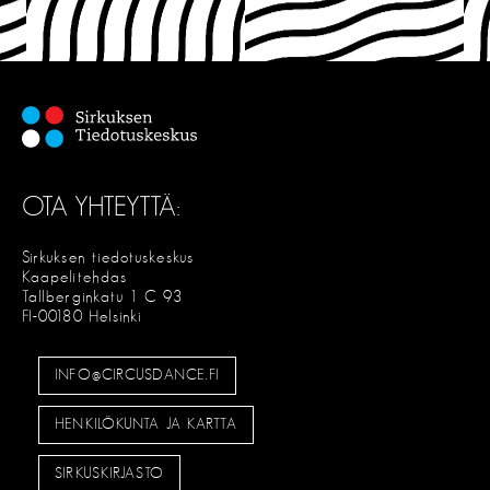
OTA YHTEYTTÄ:
Sirkuksen tiedotuskeskus
Kaapelitehdas
Tallberginkatu 1 C 93
FI-00180 Helsinki
INFO@CIRCUSDANCE.FI
HENKILÖKUNTA JA KARTTA
SIRKUSKIRJASTO