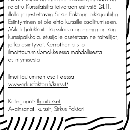
rajattu. Kurssilaisilta toivotaan esitystä 24.11.
illalla järjestettäviin Sirkus Faktorin pikkujouluihin.
Esiintyminen ei ole ehto kurssille osallitumiseen.
Mikäli halukkaita kurssilaisia on enemmän kuin
kurssipaikkoja, etusijalle asetetaan ne taiteilijat,
jotka esiintyvät. Kerrothan siis jo
ilmoittautumislomakkeessa mahdollisesta
esiintymisestä.
Ilmoittautuminen osoitteessa
www.sirkusfaktori.fi/kurssit/
Kategoriat:
Ilmoitukset
Avainsanat:
kurssit
,
Sirkus Faktori