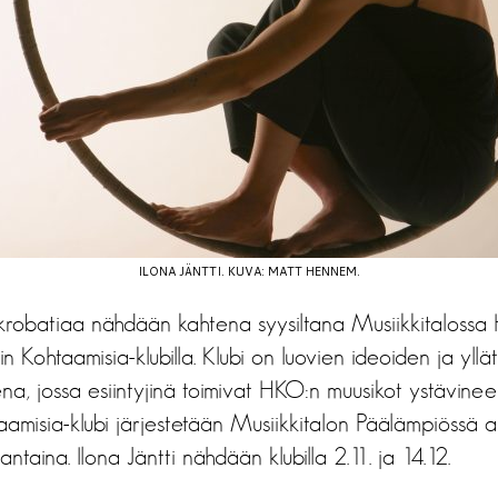
ILONA JÄNTTI. KUVA: MATT HENNEM.
akrobatiaa nähdään kahtena syysiltana Musiikkitalossa 
n Kohtaamisia-klubilla. Klubi on luovien ideoiden ja yllä
na, jossa esiintyjinä toimivat HKO:n muusikot ystävine
taamisia-klubi järjestetään Musiikkitalon Päälämpiössä
taina. Ilona Jäntti nähdään klubilla 2.11. ja 14.12.