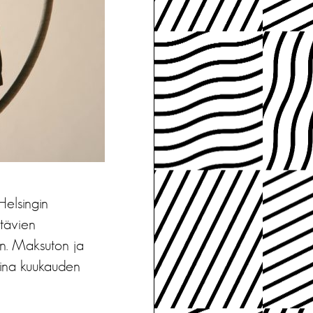
Helsingin
ttävien
en. Maksuton ja
 aina kuukauden