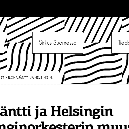
Sirkus Suomessa
Tied
SET
>
ILONA JÄNTTI JA HELSINGIN...
Jäntti ja Helsingin
nginorkesterin muu