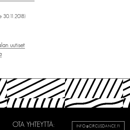
te 30.11.2018)
alan uutiset
a
OTA YHTEYTTÄ:
INFO@CIRCUSDANCE.FI