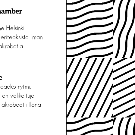
Chamber
e Helsinki
teriteoksista ilman
-akrobatia
c
toaako rytmi,
 on valikoituja
-akrobaatti Ilona