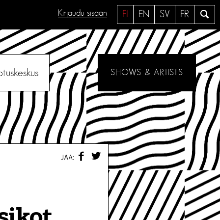
Kirjaudu sisään
H
FI
EN
SV
FR
a
e
otuskeskus
SHOWS & ARTISTS
F
T
JAA:
A
W
C
I
E
T
B
T
O
E
O
R
sikot
K