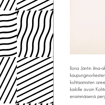
Ilona Jäntin ilma-
kaupunginorkesteri
kohtaamisten aree
kaikille avoin Koh
ensimmäisenä perjan