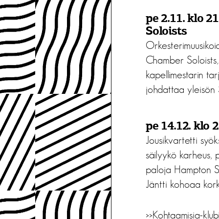
pe 2.11. klo 
Soloists
Orkesterimuusikoi
Chamber Soloists, e
kapellimestarin ta
johdattaa yleisön 
pe 14.12. klo 
Jousikvartetti syö
säilyykö karheus, 
paloja Hampton Str
Jäntti kohoaa kork
>>
Kohtaamisia-klubi