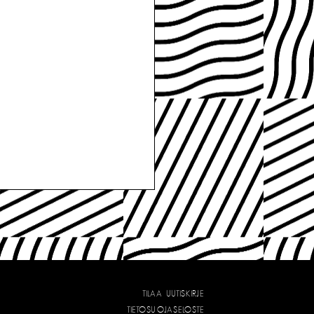
TILAA UUTISKIRJE
TIETOSUOJASELOSTE