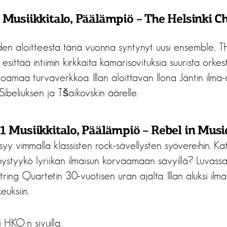
21 Musiikkitalo, Päälämpiö – The Helsinki 
den aloitteesta tänä vuonna syntynyt uusi ensemble, Th
sittää intiimin kirkkaita kamarisovituksia suurista orkes
rjoamaa turvaverkkoa. Illan aloittavan Ilona Jäntin ilma
Sibeliuksen ja Tšaikovskin äärelle.
21 Musiikkitalo, Päälämpiö – Rebel in Musi
ksyy vimmalla klassisten rock-sävellysten syövereihin. Ka
pystyykö lyriikan ilmaisun korvaamaan sävyillä? Luvassa
ing Quartetin 30-vuotisen uran ajalta. Illan aluksi ilma
euksiin.
 HKO:n sivuilla
.