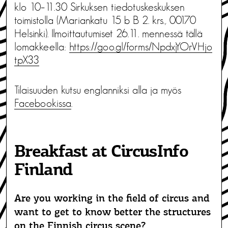
klo 10–11.30 Sirkuksen tiedotuskeskuksen
toimistolla (Mariankatu 15 b B 2. krs., 00170
Helsinki). Ilmoittautumiset 26.11. mennessä tällä
lomakkeella:
https://goo.gl/forms/NpdxjYOrVHjo
tpX33
Tilaisuuden kutsu englanniksi alla ja myös
Facebookissa
.
Breakfast at CircusInfo
Finland
Are you working in the field of circus and
want to get to know better the structures
on the Finnish circus scene?