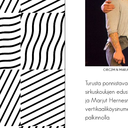
CIRC2M:N MARJ
Turusta ponnistava
sirkuskoulujen edu
ja Marjut Hernesn
vertikaaliköysinum
palkinnolla.