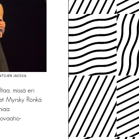
NTOJEN JAOSSA.
taa, missä eri
enet Myrsky Rönkä
miaa
novaatio-