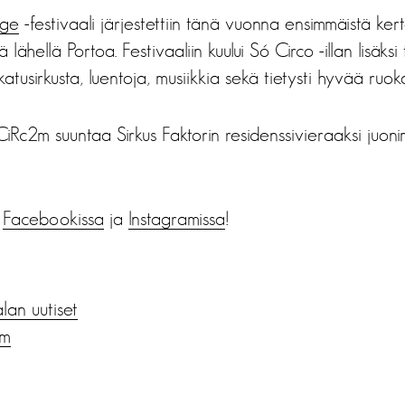
age
-festivaali järjestettiin tänä vuonna ensimmäistä ker
 lähellä Portoa. Festivaaliin kuului Só Circo -illan lisäksi
katusirkusta, luentoja, musiikkia sekä tietysti hyvää ruoka
iRc2m suuntaa Sirkus Faktorin residenssivieraaksi juon
ä
Facebookissa
ja
Instagramissa
!
alan uutiset
2m