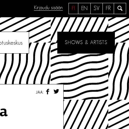
Kirjaudu sisään
H
FI
EN
SV
FR
a
e
otuskeskus
SHOWS & ARTISTS
F
T
JAA:
A
W
C
I
E
T
la
B
T
O
E
O
R
K