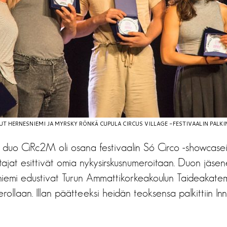
UT HERNESNIEMI JA MYRSKY RÖNKÄ CUPULA CIRCUS VILLAGE -FESTIVAALIN PALKI
 duo CiRc2M oli osana festivaalin Só Circo -showcaseil
stajat esittivät omia nykysirskusnumeroitaan. Duon jäs
iemi edustivat Turun Ammattikorkeakoulun Taideakate
erollaan. Illan päätteeksi heidän teoksensa palkittiin In