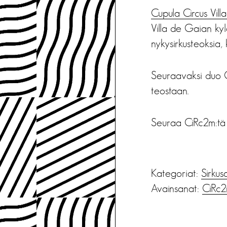
Cupula Circus Vill
Villa de Gaian kylä
nykysirkusteoksia, 
Seuraavaksi duo C
teostaan.
Seuraa CiRc2m:t
Kategoriat:
Sirkus
Avainsanat:
CiRc