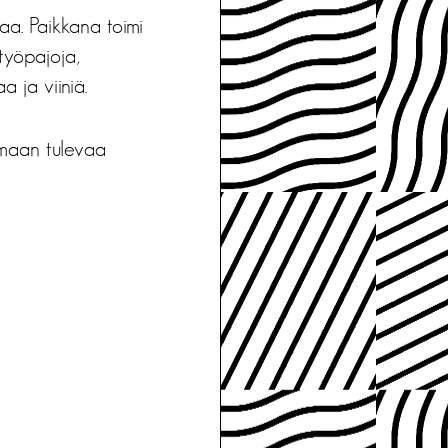
taa. Paikkana toimi
 työpajoja,
a ja viiniä.
imaan tulevaa