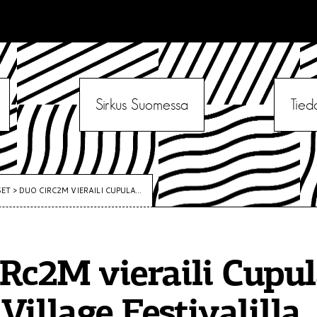
Sirkus Suomessa
Tied
SET
>
DUO CIRC2M VIERAILI CUPULA...
Rc2M vieraili Cupu
Village Festivalilla