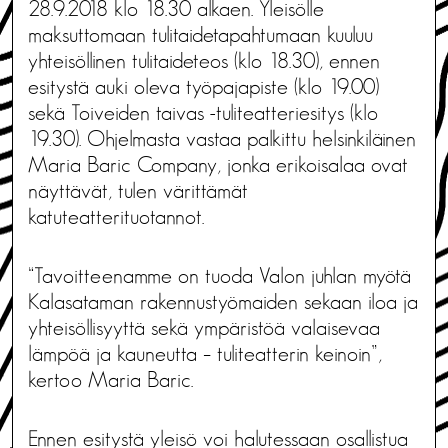
28.9.2018 klo 18.30 alkaen. Yleisölle
maksuttomaan tulitaidetapahtumaan kuuluu
yhteisöllinen tulitaideteos (klo 18.30), ennen
esitystä auki oleva työpajapiste (klo 19.00)
sekä Toiveiden taivas -tuliteatteriesitys (klo
19.30). Ohjelmasta vastaa palkittu helsinkiläinen
Maria Baric Company, jonka erikoisalaa ovat
näyttävät, tulen värittämät
katuteatterituotannot.
“Tavoitteenamme on tuoda Valon juhlan myötä
Kalasataman rakennustyömaiden sekaan iloa ja
yhteisöllisyyttä sekä ympäristöä valaisevaa
lämpöä ja kauneutta – tuliteatterin keinoin”,
kertoo Maria Baric.
Ennen esitystä yleisö voi halutessaan osallistua