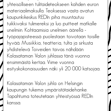
yhteisölliseen tulitaideteokseen kahden euron
materiaalimaksulla. Teoksessa vasta avatun
kaupunkikeskus REDIn piha muuntautuu
tuikkivaksi tulimereksi ja luo puitteet matkalle
unelmiin. Kohtaamisia unelmien äärellä -
työpajapisteessä puolestaan toivotaan toisille
hyvää. Musiikkia, teatteria, tulta ja sirkusta
yhdistelevä Toiveiden taivas nähdään
Kalasataman Valon juhlassa tänä vuonna
ensimmäistä kertaa. Viime vuonna
esityskokonaisuuden näki yli 20 000 katsojaa.
Kalasataman Valon juhla on Helsingin
kaupungin tukema ympäristötaidehanke.
Tapahtuma toteutetaan yhteistyössä REDIn
kanssa.