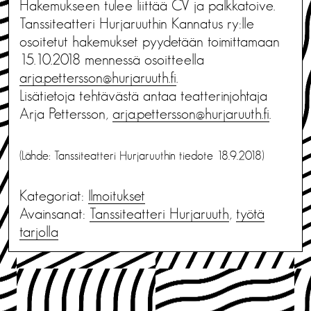
Hakemukseen tulee liittää CV ja palkkatoive.
Tanssiteatteri Hurjaruuthin Kannatus ry:lle
osoitetut hakemukset pyydetään toimittamaan
15.10.2018 mennessä osoitteella
arja.pettersson@hurjaruuth.fi
.
Lisätietoja tehtävästä antaa teatterinjohtaja
Arja Pettersson,
arja.pettersson@hurjaruuth.fi
.
(Lähde: Tanssiteatteri Hurjaruuthin tiedote 18.9.2018)
Kategoriat:
Ilmoitukset
Avainsanat:
Tanssiteatteri Hurjaruuth
,
työtä
tarjolla