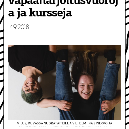
vapaaharjoitusvuoroj
a ja kursseja
4.9.2018
VILUS, KUVASSA NUORATAITEILIJA VILHELMIINA SINERVO JA
SAKSOFONISTI SUVI LINNOVAARA. KUVA: PAAVO PYKÄLÄINEN