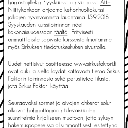
harrastajillekin. Syyskuussa on vuorossa
Atte
Niittykankaan ohjaama kehonhuoltokurssi
jalkojen hyvinvoinnista lauantaina 15.9.2018.
Syyskauden kurssitoiminnan näet
kokonaisuudessaan
täältä
. Erityisesti
ammattilaisille sopivista kursseista ilmoitamme
myös Sirkuksen tiedotuskeskuken sivustolla.
Uudet nettisivut osoitteessa
www.sirkusfaktori.fi
ovat auki ja sieltä löydät kattavasti tietoa Sirkus
Faktorin toiminnasta sekä perustietoa tilasta,
jota Sirkus Faktori käyttää.
Seuraavaksi sormet ja aivojen ahkerat solut
alkavat hahmottamaan tulevaisuuden
suunnitelmia kirjalliseen muotoon, jotta syksyn
hakemuspapereissa olisi timanttisesti esitettynä