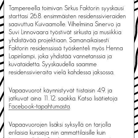
Tampereella toimivan Sirkus Faktorin syyskausi
starttasi 26.8. ensimmäisten residenssivieraiden
saavuttua Kuivaamolle. Vilhelmiina Sinervo ja
Suvi Linnovaara työstivät sirkusta ja musiikkia
yhdistävää projektiaan. Samanaikaisesti
Faktorin residenssissä työskenteli myös Henna
Lapinlampi, joka yhdistää vannetanssia ja
kuvataidetta. Syyskaudella saamme
residenssivieraita vielä kahdessa jaksossa.
Vapaavuorot käynnistyvät tiistaisin 4.9. ja
jatkuvat aina 11.12. saakka. Katso lisätietoja
Facebook-tapahtumasta
.
Vapaavuorojen lisäksi syksyllä on tarjolla
erilaisia kursseja niin ammattilaisille kuin