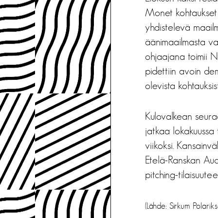
Monet kohtaukset a
yhdistelevä maailm
äänimaailmasta va
ohjaajana toimii 
pidettiin avoin de
olevista kohtauksis
Kulovalkean seuraa
jatkaa lokakuussa
viikoksi. Kansainv
Etelä-Ranskan Auch
pitching-tilaisuut
(Lähde: Sirkum Polarik