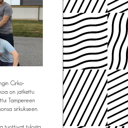
ngin Cirko-
koa on jatkettu
oittui Tampereen
monsa sirkukseen.
a tuottivat tulosta.