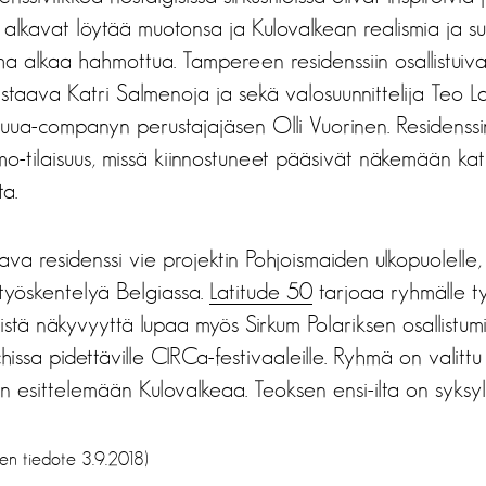
lkavat löytää muotonsa ja Kulovalkean realismia ja su
a alkaa hahmottua. Tampereen residenssiin osallistuiva
staava Katri Salmenoja ja sekä valosuunnittelija Teo 
Nuua-companyn perustajajäsen Olli Vuorinen. Residenssi
mo-tilaisuus, missä kiinnostuneet pääsivät näkemään katk
ta.
va residenssi vie projektin Pohjoismaiden ulkopuolelle, 
 työskentelyä Belgiassa.
Latitude 50
tarjoaa ryhmälle ty
älistä näkyvyyttä lupaa myös Sirkum Polariksen osallistu
issa pidettäville CIRCa-festivaaleille. Ryhmä on valittu 
een esittelemään Kulovalkeaa. Teoksen ensi-ilta on syksyl
sen tiedote 3.9.2018)