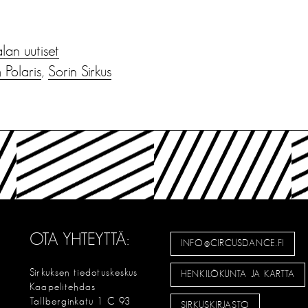
alan uutiset
 Polaris
,
Sorin Sirkus
OTA YHTEYTTÄ:
INFO@CIRCUSDANCE.FI
Sirkuksen tiedotuskeskus
HENKILÖKUNTA JA KARTTA
Kaapelitehdas
Tallberginkatu 1 C 93
SIRKUSKIRJASTO