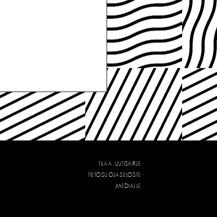
TILAA UUTISKIRJE
TIETOSUOJASELOSTE
MEDIALLE