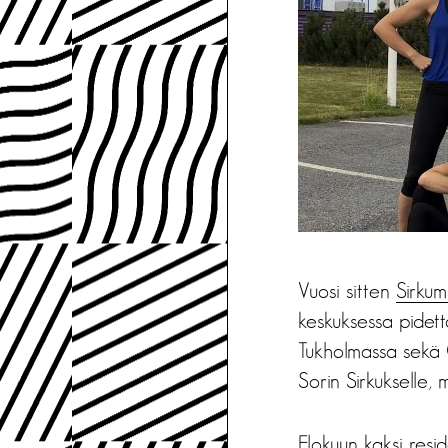
Vuosi sitten
Sirkum
keskuksessa pidet
Tukholmassa sekä C
Sorin Sirkukselle,
Elokuun kaksi reside