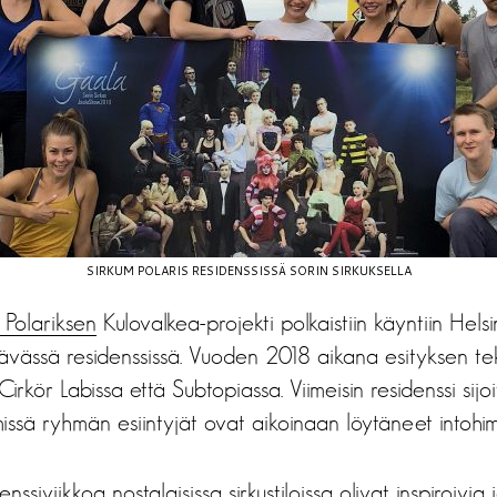
SIRKUM POLARIS RESIDENSSISSÄ SORIN SIRKUKSELLA
 Polariksen
Kulovalkea-projekti polkaistiin käyntiin Helsi
tävässä residenssissä. Vuoden 2018 aikana esityksen te
irkör Labissa että Subtopiassa. Viimeisin residenssi sij
 missä ryhmän esiintyjät ovat aikoinaan löytäneet intohi
nssiviikkoa nostalgisissa sirkustiloissa olivat inspiroivia j