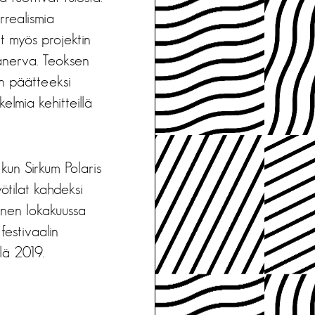
rrealismia
t myös projektin
Lanerva. Teoksen
n päätteeksi
elmia kehitteillä
kun Sirkum Polaris
ötilat kahdeksi
minen lokakuussa
festivaalin
lä 2019.