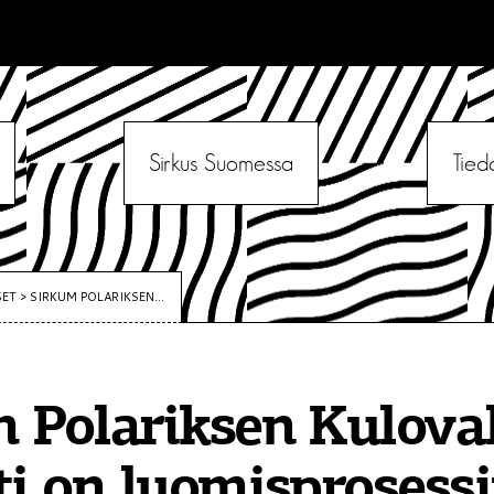
Sirkus Suomessa
Tied
SET
>
SIRKUM POLARIKSEN...
 Polariksen Kulova
ti on luomisprosess