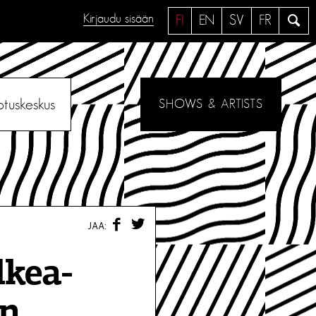
Kirjaudu sisään
H
FI
EN
SV
FR
a
e
otuskeskus
SHOWS & ARTISTS
F
T
JAA:
A
W
C
I
E
T
lkea-
B
T
O
E
O
R
in
K