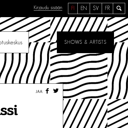
Kirjaudu sisään
H
FI
EN
SV
FR
a
e
otuskeskus
SHOWS & ARTISTS
F
T
JAA:
A
W
C
I
E
T
ssi
B
T
O
E
O
R
K