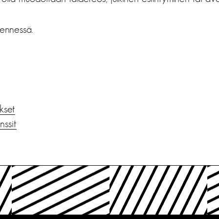
ennessä.
ukset
nssit