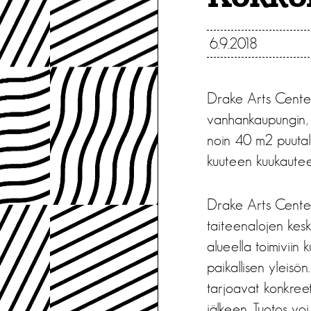
6.9.2018
Drake Arts Center 
vanhankaupungin, Ne
noin 40 m2 puutalo
kuuteen kuukautee
Drake Arts Center
taiteenalojen kesk
alueella toimiviin 
paikallisen yleisön
tarjoavat konkreett
jälkeen. Tuotos voi