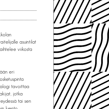
kkolan
elijalle asuintilat
aihtelee viikosta
ään eri
kosketuspinta
ialogi tavoittaa
kijat, jotka
hteydessä tai sen
in luento.