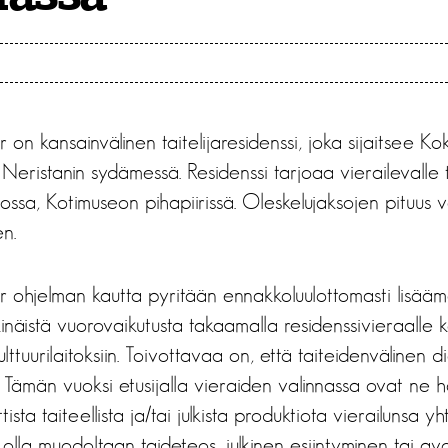
on kansainvälinen taitelijaresidenssi, joka sijaitsee Ko
ristanin sydämessä. Residenssi tarjoaa vierailevalle tait
ssa, Kotimuseon pihapiirissä. Oleskelujaksojen pituus v
n.
 ohjelman kautta pyritään ennakkoluulottomasti lisääm
inäistä vuorovaikutusta takaamalla residenssivieraalle 
kulttuurilaitoksiin. Toivottavaa on, että taiteidenvälinen d
. Tämän vuoksi etusijalla vieraiden valinnassa ovat ne ha
ista taiteellista ja/tai julkista produktiota vierailunsa y
 olla muodoltaan taideteos, julkinen esiintyminen tai avo