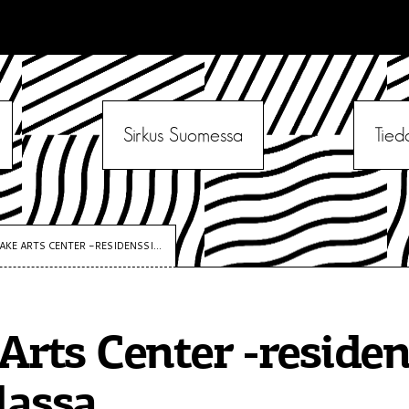
Sirkus Suomessa
Tied
AKE ARTS CENTER -RESIDENSSI...
Arts Center -residen
lassa