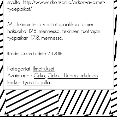
sivulta:
http://www.cirko.fi/cirko/cirkon-avoimet-
tyoepaikat/
Markkinointi- ja viestintäpäällikön toimen
hakuaika 12.8. mennessä, teknisen tuottajan
työpaikan 17.8. mennessä.
(Lähde: Cirkon tiedote 2.8.2018)
Kategoriat:
Ilmoitukset
Avainsanat:
Cirko
,
Cirko – Uuden sirkuksen
keskus
,
työtä tarjolla