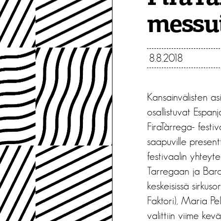
messui
8.8.2018
Kansainvälisten as
osallistuvat Espanj
FiraTàrrega- festiv
saapuville presentt
festivaalin yhteyt
Tarregaan ja Barce
keskeisissä sirkuso
Faktori), Maria Pe
valittiin viime ke