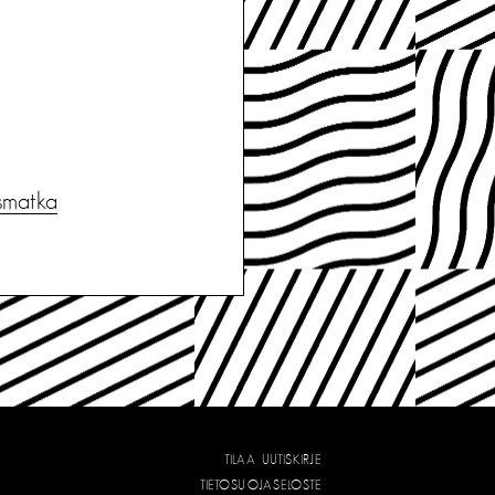
ismatka
TILAA UUTISKIRJE
TIETOSUOJASELOSTE