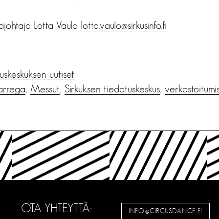
najohtaja Lotta Vaulo
lotta.vaulo@sirkusinfo.fi
us­keskuksen uutiset
Tarrega
,
Messut
,
Sirkuksen tiedotuskeskus
,
verkostoitum
OTA YHTEYTTÄ:
INFO@CIRCUSDANCE.FI