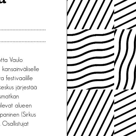
otta Vaulo
 kansainväliselle
a festivaalille
keskus järjestää
ismatkan
ailevat alueen
apaninen (Sirkus
Osallistujat