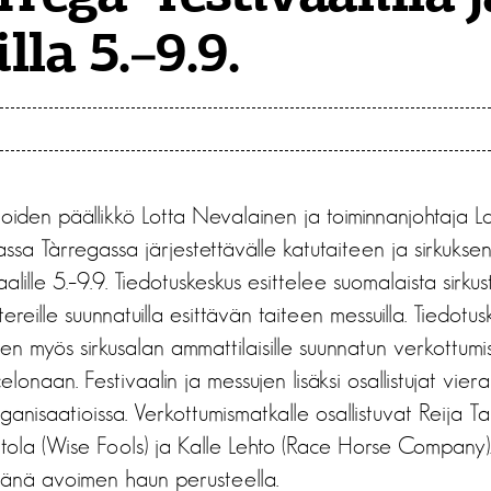
lla 5.–9.9.
ioiden päällikkö Lotta Nevalainen ja toiminnanjohtaja L
assa Tàrregassa järjestettävälle katutaiteen ja sirkuksen
aalille 5.–9.9. Tiedotuskeskus esittelee suomalaista sirkust
ereille suunnatuilla esittävän taiteen messuilla. Tiedotus
een myös sirkusalan ammattilaisille suunnatun verkottum
lonaan. Festivaalin ja messujen lisäksi osallistujat vier
rganisaatioissa. Verkottumismatkalle osallistuvat Reija T
ltola (Wise Fools) ja Kalle Lehto (Race Horse Company). 
väänä avoimen haun perusteella.