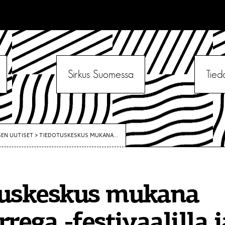
Sirkus Suomessa
Tied
SEN UUTISET
>
TIEDOTUSKESKUS MUKANA...
tuskeskus mukana
rega -festivaalilla j