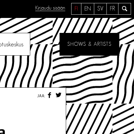
Kirjaudu sisään
H
FI
EN
SV
FR
a
e
otuskeskus
SHOWS & ARTISTS
F
T
JAA:
A
W
C
I
E
T
B
T
O
E
O
R
a
K