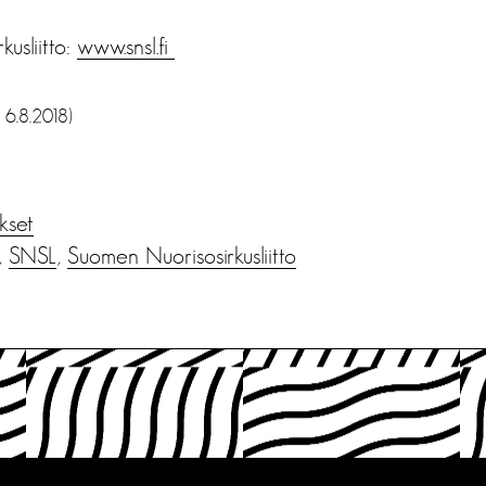
usliitto:
www.snsl.fi
 6.8.2018)
ukset
,
SNSL
,
Suomen Nuorisosirkusliitto