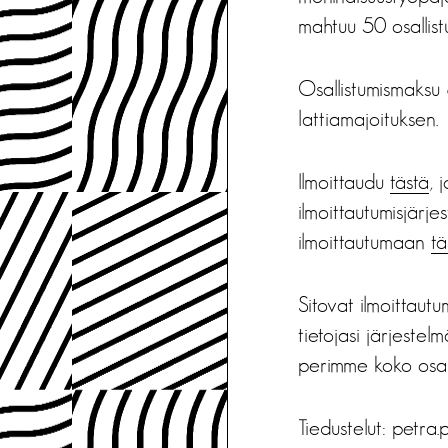
mahtuu 50 osallist
Osallistumismaksu 
lattiamajoituksen.
Ilmoittaudu
tästä
, 
ilmoittautumisjärje
ilmoittautumaan
tä
Sitovat ilmoittaut
tietojasi järjestel
perimme koko osal
Tiedustelut: petra.