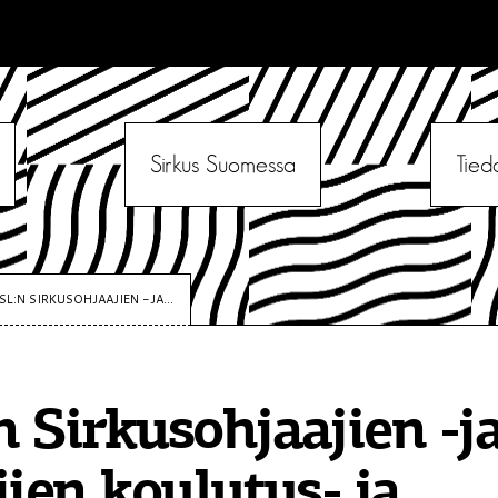
Sirkus Suomessa
Tied
SL:N SIRKUSOHJAAJIEN -JA...
 Sirkusohjaajien -j
jien koulutus- ja