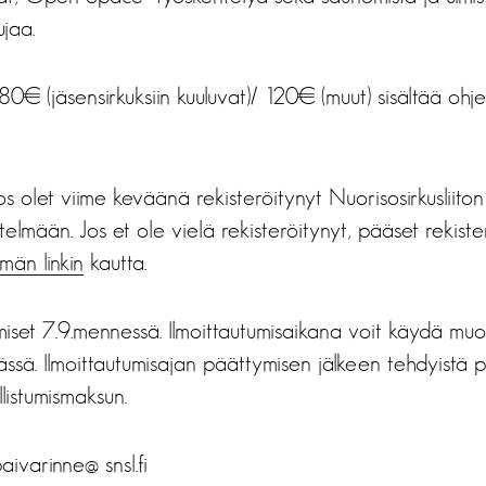
ujaa.
80€ (jäsensirkuksiin kuuluvat)/ 120€ (muut) sisältää ohj
jos olet viime keväänä rekisteröitynyt Nuorisosirkusliito
stelmään. Jos et ole vielä rekisteröitynyt, pääset rekist
män linkin
kautta.
umiset 7.9.mennessä. Ilmoittautumisaikana voit käydä m
mässä. Ilmoittautumisajan päättymisen jälkeen tehdyistä p
listumismaksun.
paivarinne@ snsl.fi