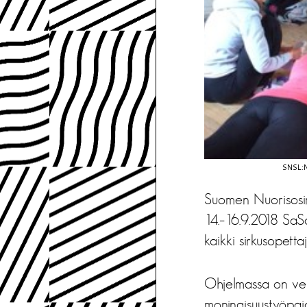
SNSL:
Suomen Nuorisosirku
14.–16.9.2018 SaS
kaikki sirkusopettaj
Ohjelmassa on verk
moninaisuustyöpaj