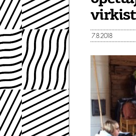
virkis
7.8.2018