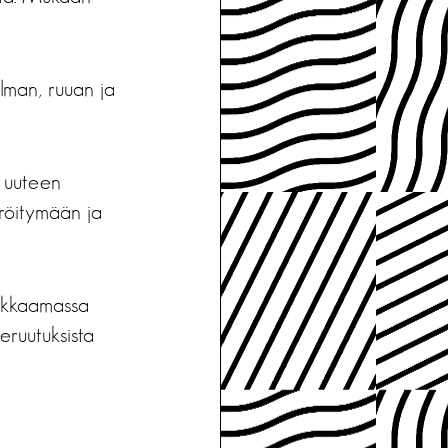
elman, ruuan ja
n uuteen
eröitymään ja
uokkaamassa
eruutuksista