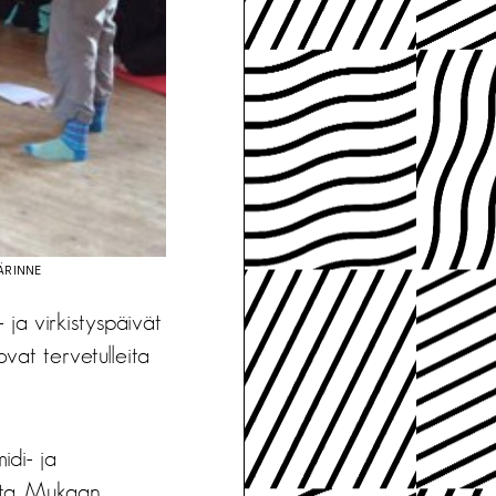
ÄRINNE
 ja virkistyspäivät
at tervetulleita
idi- ja
sta. Mukaan