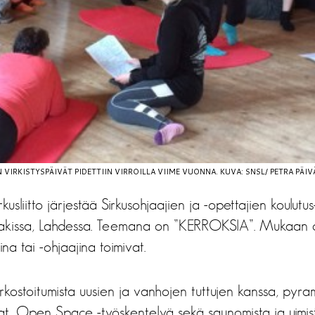
N VIRKISTYSPÄIVÄT PIDETTIIN VIRROILLA VIIME VUONNA. KUVA: SNSL/ PETRA PÄIV
sliitto järjestää Sirkusohjaajien ja -opettajien koulutus-
akissa, Lahdessa. Teemana on ”KERROKSIA”. Mukaan ov
ina tai -ohjaajina toimivat.
ostoitumista uusien ja vanhojen tuttujen kanssa, pyram
at, Open Space -työskentelyä sekä saunomista ja uimi