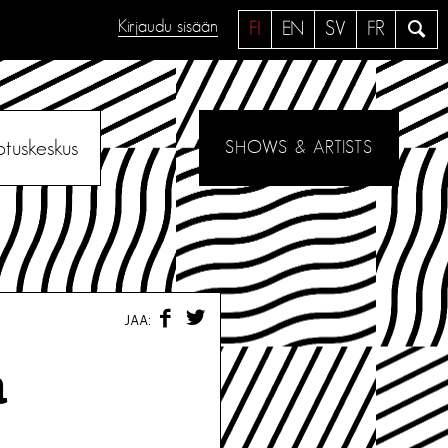
Kirjaudu sisään
H
FI
EN
SV
FR
a
e
otuskeskus
SHOWS & ARTISTS
F
T
JAA:
A
W
C
I
E
T
a
B
T
O
E
O
R
K