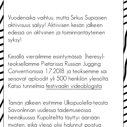
Vuodenaika vaihtuu, mutta Sirkus Supiaisen
aktiivisuus säilyy! Aktiivisen kesän jälkeen
edessä on aktviinen ja toiminnantäyteinen
syksy!
Kesällä vierailimme esiintymässä [heresy]-
teoksellamme Pietarissa Russian Jugging
Conventionissa 1.7.2018. ja teoksemme sai
seisovat aploodit yli 500 henkilön yleisöltä.
Katso tunnelmia
festivaalin videoblogista
.
Tämän jälkeen esitimme Ulkopuolella-teosta
Savonlinnan uudessa taidemuseossa
heinäkuussa. Kupoliteltta täyttyi ääriään
myöten, eikä yleisö olisi halunnut poistua