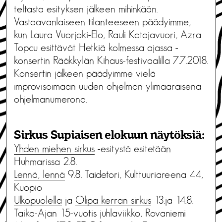
teltasta esityksen jälkeen mihinkään.
Vastaavanlaiseen tilanteeseen päädyimme,
kun Laura Vuorjoki-Elo, Rauli Katajavuori, Azra
Topcu esittävät Hetkiä kolmessa ajassa -
konsertin Rääkkylän Kihaus-festivaalilla 7.7.2018.
Konsertin jälkeen päädyimme vielä
improvisoimaan uuden ohjelman ylimääräisenä
ohjelmanumerona.
Sirkus Supiaisen elokuun näytöksiä:
Yhden miehen sirkus
-esitystä esitetään
Huhmarissa 2.8.
Lennä, lennä
9.8. Taidetori, Kulttuuriareena 44,
Kuopio
Ulkopuolella
ja
Olipa kerran sirkus
13.ja 14.8.
Taika-Ajan 15-vuotis juhlaviikko, Rovaniemi