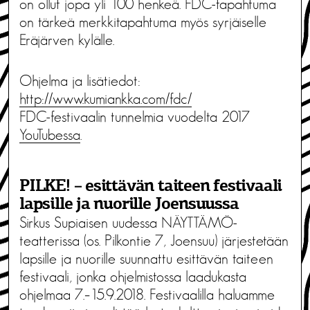
on ollut jopa yli 100 henkeä. FDC-tapahtuma
on tärkeä merkkitapahtuma myös syrjäiselle
Eräjärven kylälle.
Ohjelma ja lisätiedot:
http://www.kumiankka.com/fdc/
FDC-festivaalin tunnelmia vuodelta 2017
YouTubessa
.
PILKE! – esittävän taiteen festivaali
lapsille ja nuorille Joensuussa
Sirkus Supiaisen uudessa NÄYTTÄMÖ-
teatterissa (os. Pilkontie 7, Joensuu) järjestetään
lapsille ja nuorille suunnattu esittävän taiteen
festivaali, jonka ohjelmistossa laadukasta
ohjelmaa 7.–15.9.2018. Festivaalilla haluamme