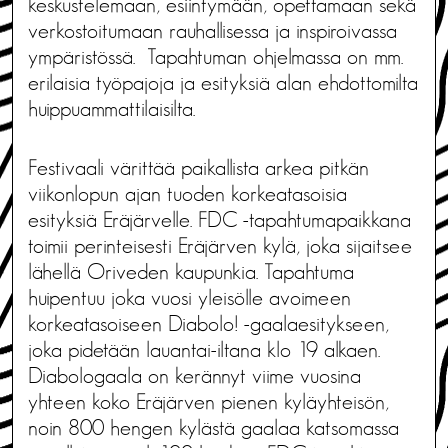
keskustelemaan, esiintymään, opettamaan sekä
verkostoitumaan rauhallisessa ja inspiroivassa
ympäristössä. Tapahtuman ohjelmassa on mm.
erilaisia työpajoja ja esityksiä alan ehdottomilta
huippuammattilaisilta.
Festivaali värittää paikallista arkea pitkän
viikonlopun ajan tuoden korkeatasoisia
esityksiä Eräjärvelle. FDC -tapahtumapaikkana
toimii perinteisesti Eräjärven kylä, joka sijaitsee
lähellä Oriveden kaupunkia. Tapahtuma
huipentuu joka vuosi yleisölle avoimeen
korkeatasoiseen Diabolo! -gaalaesitykseen,
joka pidetään lauantai-iltana klo 19 alkaen.
Diabologaala on kerännyt viime vuosina
yhteen koko Eräjärven pienen kyläyhteisön,
noin 800 hengen kylästä gaalaa katsomassa