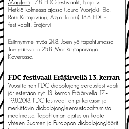
Manifesti
17.8. FDC-festivaalit, Eräjärvi
Hetkiä kolmessa ajassa (Laura Vuorjoki- Elo,
Rauli Katajavuori, Azra Topcu) 18.8. FDC-
festivaalit, Eräjärvi
Esiinnymme myös 24.8. Joen yö-tapahtumassa
Joensuussa ja 25.8. Maakuntapäivänä
Koverossa.
FDC-festivaali Eräjärvellä 13. kerran
Vuosittainen FDC-diabolojongleerausfestivaali
järjestetään nyt 13. kerran Eräjärvellä 17.–
19.8.2018. FDC-festivaali on pitkäikäisin ja
merkittävin diabolojongleeraustapahtumista
maailmassa. Tapahtuman ajatus on koota
yhteen Suomen ja Euroopan diabolojonglöörit