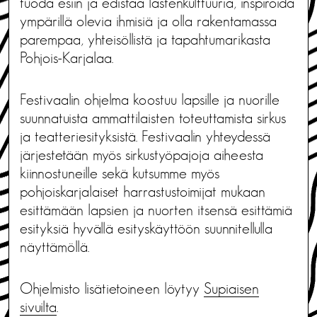
tuoda esiin ja edistää lastenkulttuuria, inspiroida
ympärillä olevia ihmisiä ja olla rakentamassa
parempaa, yhteisöllistä ja tapahtumarikasta
Pohjois-Karjalaa.
Festivaalin ohjelma koostuu lapsille ja nuorille
suunnatuista ammattilaisten toteuttamista sirkus
ja teatteriesityksistä. Festivaalin yhteydessä
järjestetään myös sirkustyöpajoja aiheesta
kiinnostuneille sekä kutsumme myös
pohjoiskarjalaiset harrastustoimijat mukaan
esittämään lapsien ja nuorten itsensä esittämiä
esityksiä hyvällä esityskäyttöön suunnitellulla
näyttämöllä.
Ohjelmisto lisätietoineen löytyy
Supiaisen
sivuilta
.