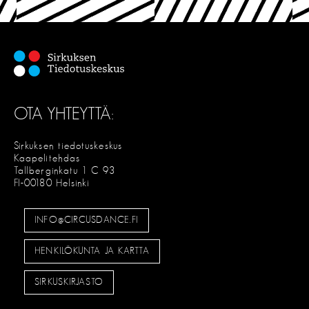
OTA YHTEYTTÄ:
Sirkuksen tiedotuskeskus
Kaapelitehdas
Tallberginkatu 1 C 93
FI-00180 Helsinki
INFO@CIRCUSDANCE.FI
HENKILÖKUNTA JA KARTTA
SIRKUSKIRJASTO