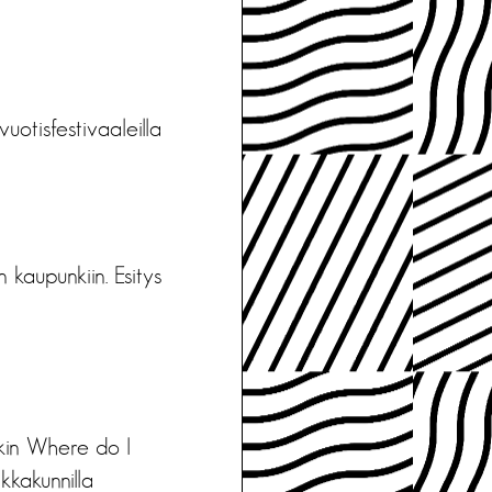
tisfestivaaleilla
kaupunkiin. Esitys
kin Where do I
kkakunnilla