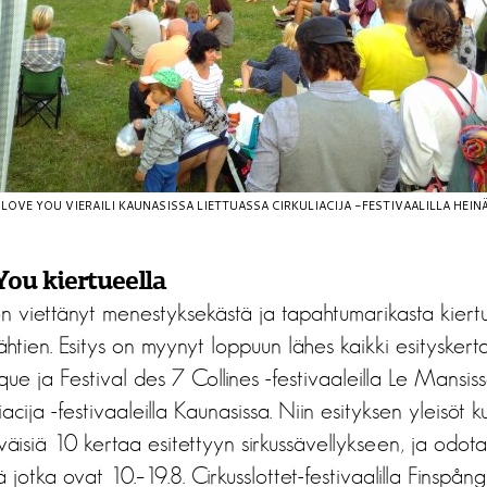
I LOVE YOU VIERAILI KAUNASISSA LIETTUASSA CIRKULIACIJA -FESTIVAALILLA HEIN
You kiertueella
 on viettänyt menestyksekästä ja tapahtumarikasta kier
ähtien. Esitys on myynyt loppuun lähes kaikki esitysker
ue ja Festival des 7 Collines -festivaaleilla Le Mansiss
liacija -festivaaleilla Kaunasissa. Niin esityksen yleisöt 
yväisiä 10 kertaa esitettyyn sirkussävellykseen, ja odot
 jotka ovat 10.–19.8. Cirkusslottet-festivaalilla Finspångi