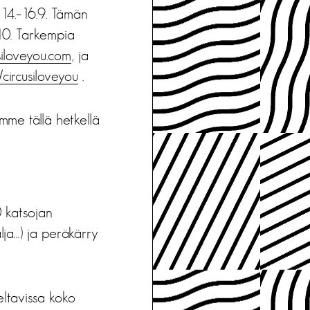
14.–16.9. Tämän
.10. Tarkempia
iloveyou.com
, ja
ircusiloveyou
.
me tällä hetkellä
0 katsojan
alja…) ja peräkärry
eltavissa koko