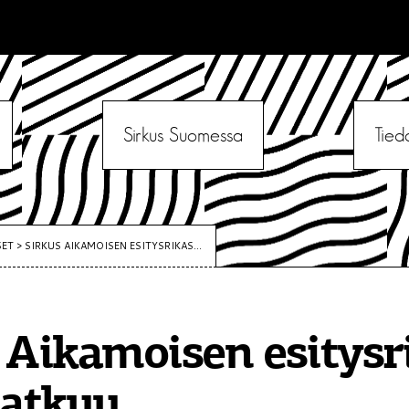
Sirkus Suomessa
Tied
SET
>
SIRKUS AIKAMOISEN ESITYSRIKAS...
 Aikamoisen esitysr
jatkuu