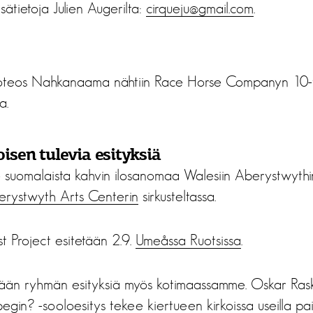
isätietoja Julien Augerilta:
cirqueju@gmail.com
.
loteos Nahkanaama nähtiin Race Horse Companyn 10-vuo
a.
isen tulevia esityksiä
 suomalaista kahvin ilosanomaa Walesiin Aberystwythin 
rystwyth Arts Centerin
sirkusteltassa.
t Project esitetään 2.9.
Umeåssa Ruotsissa
.
ään ryhmän esityksiä myös kotimaassamme. Oskar Ras
begin? -sooloesitys tekee kiertueen kirkoissa useilla pai