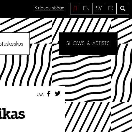
Kirjaudu sisään
H
FI
EN
SV
FR
a
e
otuskeskus
SHOWS & ARTISTS
F
T
JAA:
A
W
C
I
E
T
ikas
B
T
O
E
O
R
K