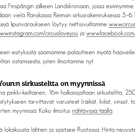
aa Finspångin jälkeen Landskronaan, jossa esiinnymme 
dään vielä Ranskassa Reimsin sirkusrakennuksessa 5.–6
nkkejä lipunvaraukseen löytyy nettisivuiltamme
www.circus
ww.instagram.com/circusiloveyou
ja
www.facebook.com/c
ueen esityksistä saamamme palautteen myötä haaveilem
ltan ostamisesta, joten ilmoitamme nyt:
 Youn:n sirkusteltta on myynnissä
 pinkki-keiltainen, 16m halkaisijaltaan sirkusteltta, 25
tytykseen tarvittavat varusteet (räikät, kiilat, vinssit, t
varten myynnissä. Koko ilmoitus
nähtävissä täällä
.
ä lokakuusta lähtien ja sijaitsee Ruotsissa. Hinta neuvot