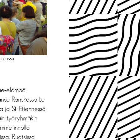
ÄKUUSSA.
tue-elämää
tansa Ranskassa Le
a ja St. Etiennessä
kuin työryhmäkin
amme innolla
ssa, Ruotsissa.