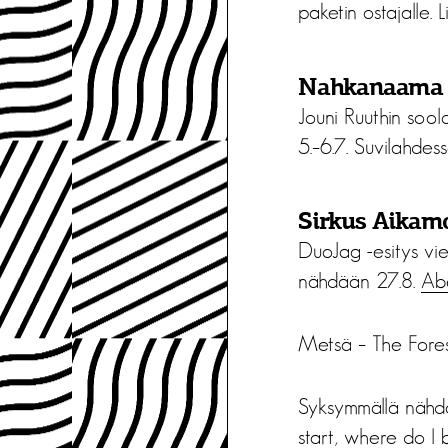
paketin ostajalle. L
Nahkanaama
Jouni Ruuthin soo
5.–6.7. Suvilahdess
Sirkus Aikamo
DuoJag -esitys vie
nähdään 27.8.
Abe
Metsä – The Fores
Syksymmällä nähd
start, where do I 