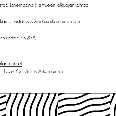
ietoa lähempänä kiertueen alkuajankohtaa.
Aikamoisesta:
www.sirkusaikamoinen.com
sen tiedote 7.8.2018)
alan uutiset
 I Love You
,
Sirkus Aikamoinen