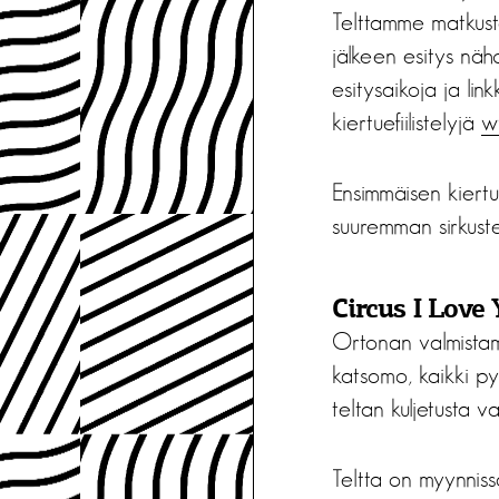
Telttamme matkust
jälkeen esitys näh
esitysaikoja ja li
kiertuefiilistelyjä
w
Ensimmäisen kiert
suuremman sirkuste
Circus I Love
Ortonan valmistama
katsomo, kaikki pys
teltan kuljetusta 
Teltta on myynniss