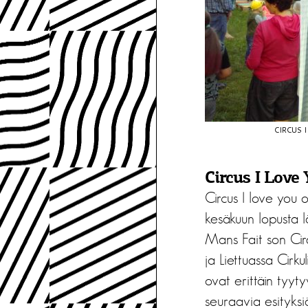
CIRCUS 
Circus I Love 
Circus I love you
kesäkuun lopusta l
Mans Fait son Cirq
ja Liettuassa Cirku
ovat erittäin tyyt
seuraavia esityksiä