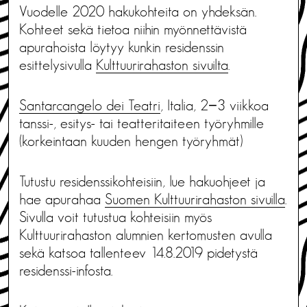
Vuodelle 2020 hakukohteita on yhdeksän.
Kohteet sekä tietoa niihin myönnettävistä
apurahoista löytyy kunkin residenssin
esittelysivulla
Kulttuurirahaston sivuilta
.
Santarcangelo dei Teatri
, Italia, 2−3 viikkoa
tanssi-, esitys- tai teatteritaiteen työryhmille
(korkeintaan kuuden hengen työryhmät)
Tutustu residenssikohteisiin, lue hakuohjeet ja
hae apurahaa
Suomen Kulttuurirahaston sivuilla
.
Sivulla voit tutustua kohteisiin myös
Kulttuurirahaston alumnien kertomusten avulla
sekä katsoa tallenteev 14.8.2019 pidetystä
residenssi-infosta.