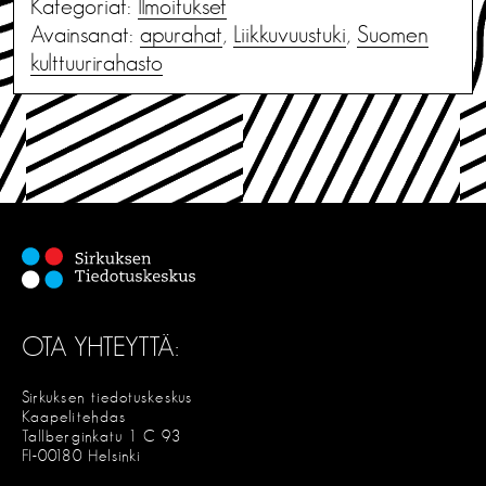
Kategoriat:
Ilmoitukset
Avainsanat:
apurahat
,
Liikkuvuustuki
,
Suomen
kulttuurirahasto
OTA YHTEYTTÄ:
Sirkuksen tiedotuskeskus
Kaapelitehdas
Tallberginkatu 1 C 93
FI-00180 Helsinki