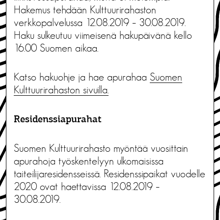
Hakemus tehdään Kulttuurirahaston
verkkopalvelussa 12.08.2019 – 30.08.2019.
Haku sulkeutuu viimeisenä hakupäivänä kello
16.00 Suomen aikaa.
Katso hakuohje ja hae apurahaa
Suomen
Kulttuurirahaston sivuilla.
Residenssiapurahat
Suomen Kulttuurirahasto myöntää vuosittain
apurahoja työskentelyyn ulkomaisissa
taiteilijaresidensseissä. Residenssipaikat vuodelle
2020 ovat haettavissa 12.08.2019 –
30.08.2019.