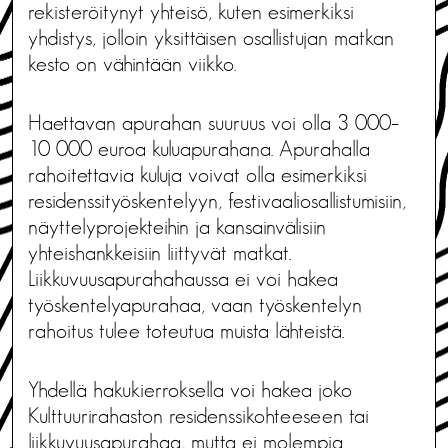
rekisteröitynyt yhteisö, kuten esimerkiksi
yhdistys, jolloin yksittäisen osallistujan matkan
kesto on vähintään viikko.
Haettavan apurahan suuruus voi olla 3 000–
10 000 euroa kuluapurahana. Apurahalla
rahoitettavia kuluja voivat olla esimerkiksi
residenssityöskentelyyn, festivaaliosallistumisiin,
näyttelyprojekteihin ja kansainvälisiin
yhteishankkeisiin liittyvät matkat.
Liikkuvuusapurahahaussa ei voi hakea
työskentelyapurahaa, vaan työskentelyn
rahoitus tulee toteutua muista lähteistä.
Yhdellä hakukierroksella voi hakea joko
Kulttuurirahaston residenssikohteeseen tai
liikkuvuusapurahaa, mutta ei molempia.