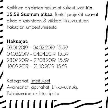
Kaikkien ohjelmien hakuajat sulkeutuvat
klo.
. Tuetut projektit saavat
15.59 Suomen aikaa
alkaa aikaisintaan 8 viikkoa liikkuvuustuen
hakuajan umpeutumisesta.
Haku­ajat:
03.01.2019 – 04.02.2019 15:59
04.03.2019 – 04.04.2019 15:59
23.07.2019 – 22.08.2019 15:59
19.09.2019 – 21.10.2019 15:59
Kategoriat:
Ilmoitukset
Avainsanat:
apurahat
,
Liikkuvuustuki
,
Pohjoismainen kulttuuripiste