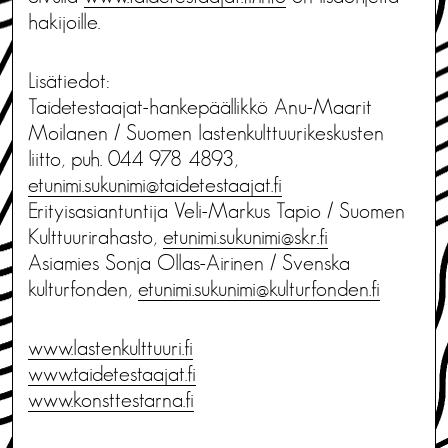
hakijoille.
Lisätiedot:
Taidetestaajat-hankepäällikkö Anu-Maarit
Moilanen / Suomen lastenkulttuurikeskusten
liitto, puh. 044 978 4893,
etunimi.sukunimi@taidetestaajat.fi
Erityisasiantuntija Veli-Markus Tapio / Suomen
Kulttuurirahasto,
etunimi.sukunimi@skr.fi
Asiamies Sonja Ollas-Airinen / Svenska
kulturfonden,
etunimi.sukunimi@kulturfonden.fi
www.lastenkulttuuri.fi
www.taidetestaajat.fi
www.konsttestarna.fi