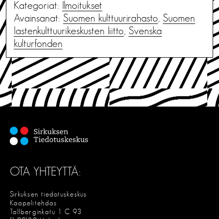
Kategoriat:
Ilmoitukset
Avainsanat:
Suomen kulttuurirahasto
,
Suomen
lastenkulttuurikeskusten liitto
,
Svenska
kulturfonden
OTA YHTEYTTÄ:
Sirkuksen tiedotuskeskus
Kaapelitehdas
Tallberginkatu 1 C 93