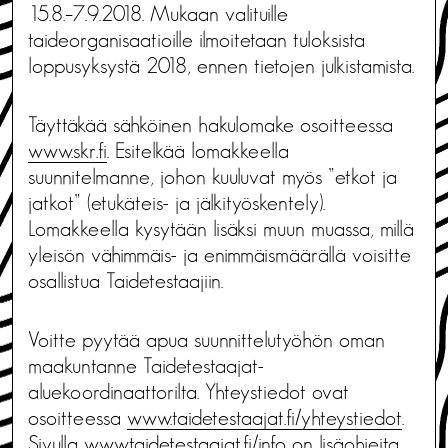
15.8.–7.9.2018. Mukaan valituille
taideorganisaatioille ilmoitetaan tuloksista
loppusyksystä 2018, ennen tietojen julkistamista.
Täyttäkää sähköinen hakulomake osoitteessa
www.skr.fi
. Esitelkää lomakkeella
suunnitelmanne, johon kuuluvat myös ”etkot ja
jatkot” (etukäteis- ja jälkityöskentely).
Lomakkeella kysytään lisäksi muun muassa, millä
yleisön vähimmäis- ja enimmäismäärällä voisitte
osallistua Taidetestaajiin.
Voitte pyytää apua suunnittelutyöhön oman
maakuntanne Taidetestaajat-
aluekoordinaattorilta. Yhteystiedot ovat
osoitteessa
www.taidetestaajat.fi/yhteystiedot
.
Sivulla
www.taidetestaajat.fi/info
on lisäohjeita