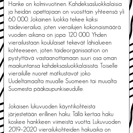
Hanke on kolmivuotinen. Kahdeksasluokkalaisia
ja heidän opettajiaan on vuosittain yhteensä yli
60 000. Jokainen luokka tekee kaksi
taidevierailua, joten vierailujen kokonaismäärä
vuoden aikana on jopa 120 000. Yhden
vierailuistaan koululaiset tekevät lähialueen
kohteeseen, joten taideorganisaation on
pystyttävä vastaanottamaan suuri osa oman
maakuntansa kahdeksasluokkalaisista. Toiselle
vierailulle nuoret matkustavat joko
Uudeltamaalta muualle Suomeen tai muualta
Suomesta pääkaupunkiseudulle.
Jokaisen lukuvuoden käyntikohteista
järjestetään erillinen haku. Tällä kertaa haku
koskee hankkeen viimeistä vuotta. Lukuvuoden
2019–2020 vierailukohteiden hakuaika on