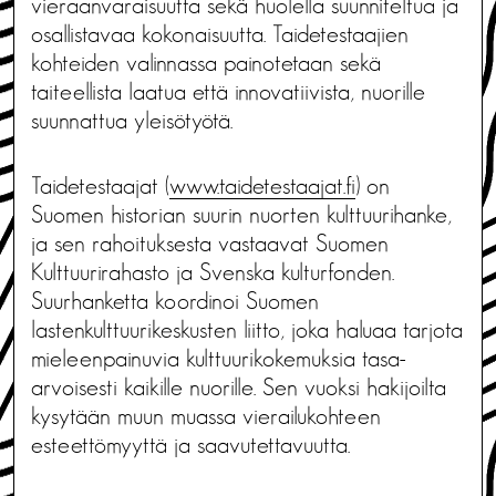
vieraanvaraisuutta sekä huolella suunniteltua ja
osallistavaa kokonaisuutta. Taidetestaajien
kohteiden valinnassa painotetaan sekä
taiteellista laatua että innovatiivista, nuorille
suunnattua yleisötyötä.
Taidetestaajat (
www.taidetestaajat.fi
) on
Suomen historian suurin nuorten kulttuurihanke,
ja sen rahoituksesta vastaavat Suomen
Kulttuurirahasto ja Svenska kulturfonden.
Suurhanketta koordinoi Suomen
lastenkulttuurikeskusten liitto, joka haluaa tarjota
mieleenpainuvia kulttuurikokemuksia tasa-
arvoisesti kaikille nuorille. Sen vuoksi hakijoilta
kysytään muun muassa vierailukohteen
esteettömyyttä ja saavutettavuutta.