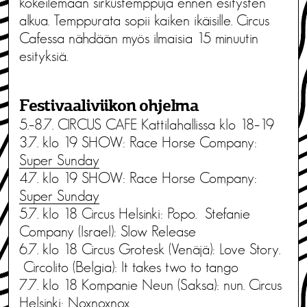
kokeilemaan sirkustemppuja ennen esitysten
alkua. Temppurata sopii kaiken ikäisille. Circus
Cafessa nähdään myös ilmaisia 15 minuutin
esityksiä.
Festivaaliviikon ohjelma
5.–8.7. CIRCUS CAFE Kattilahallissa klo 18–19
3.7. klo 19 SHOW: Race Horse Company:
Super Sunday
4.7. klo 19 SHOW: Race Horse Company:
Super Sunday
5.7. klo 18 Circus Helsinki: Popo. Stefanie
Company (Israel): Slow Release
6.7. klo 18 Circus Grotesk (Venäjä): Love Story.
Circolito (Belgia): It takes two to tango
7.7. klo 18 Kompanie Neun (Saksa): nun. Circus
Helsinki: Noxnoxnox