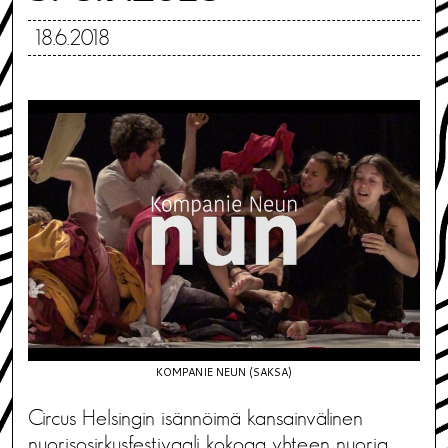
18.6.2018
KOMPANIE NEUN (SAKSA)
Circus Helsingin isännöimä kansainvälinen
nuorisosirkusfestivaali kokoaa yhteen nuoria