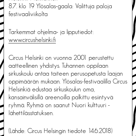
8.7. klo 19 Ylösalas-gaala: Valittuja paloja
festivaaliviikolta
Tarkemmat ohjelma- ja lipputiedot:
www.circushelsinki.fi
Circus Helsinki on vuonna 2001 perustettu
aatteellinen yhdistys. Tuhannen oppilaan
sirkuskoulu antaa taiteen perusopetusta laajan
oppimäärän mukaan. Ylösalas-festivaalilla Circus
Helsinkiä edustaa sirkuskoulun oma,
kansainvälisillä areenoilla palkittu esiintyvä
ryhmä. Ryhmä on saanut Nuori kulttuuri -
lähettilässtatuksen.
(Lähde: Circus Helsingin tiedote 14.6.2018)