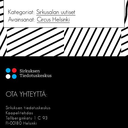
Kategoriat:
Sirkusalan uutiset
Avainsanat:
Circus Helsinki
OTA YHTEYTTÄ:
Sirkuksen tiedotuskeskus
Kaapelitehdas
Tallberginkatu 1 C 93
FI-00180 Helsinki