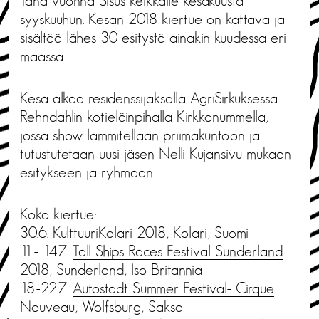
Tänä vuonna Sisus keikkaile kesäkuusta
syyskuuhun. Kesän 2018 kiertue on kattava ja
sisältää lähes 30 esitystä ainakin kuudessa eri
maassa.
Kesä alkaa residenssijaksolla AgriSirkuksessa
Rehndahlin kotieläinpihalla Kirkkonummella,
jossa show lämmitellään priimakuntoon ja
tutustutetaan uusi jäsen Nelli Kujansivu mukaan
esitykseen ja ryhmään.
Koko kiertue:
30.6. KulttuuriKolari 2018, Kolari, Suomi
11.- 14.7.
Tall Ships Races Festival Sunderland
2018, Sunderland, Iso-Britannia
18.-22.7.
Autostadt Summer Festival- Cirque
Nouveau
, Wolfsburg, Saksa