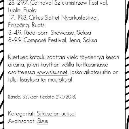
28.-29.7.
Carnaval Sztukmistrzow Festival
,
Lublin, Puola
17.-19.8.
Cirkus Slottet Nycirkusfestival
,
Finspång, Ruotsi
3.-4.9.
Paderborn Showcase
, Saksa
8.-9.9. Composé Festival, Jena, Saksa
Kiertueaikataulu saattaa vielä täydentyä kesän
aikana, joten käythän välillä kurkkaamassa
osoitteessa
www.sisus.net
, josko aikatauluihin on
tullut lisäyksiä tai muutoksia!
(Lähde: Sisuksen tiedote 29.5.2018)
Kategoriat:
Sirkusalan uutiset
Avainsanat:
Sisus