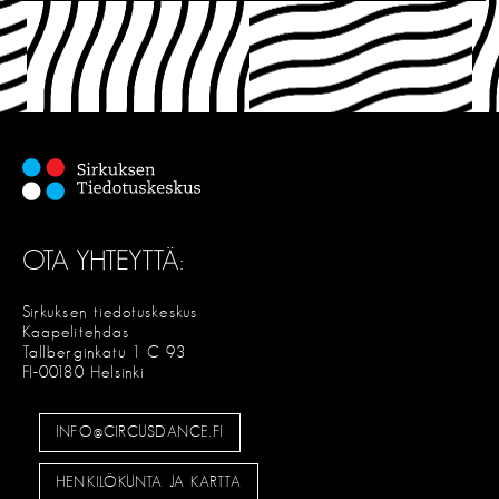
OTA YHTEYTTÄ:
Sirkuksen tiedotuskeskus
Kaapelitehdas
Tallberginkatu 1 C 93
FI-00180 Helsinki
INFO@CIRCUSDANCE.FI
HENKILÖKUNTA JA KARTTA