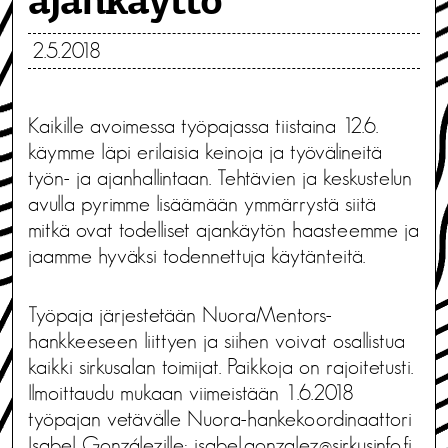
ajankäyttö
2.5.2018
Kaikille avoimessa työpajassa tiistaina 12.6.
käymme läpi erilaisia keinoja ja työvälineitä
työn- ja ajanhallintaan. Tehtävien ja keskustelun
avulla pyrimme lisäämään ymmärrystä siitä
mitkä ovat todelliset ajankäytön haasteemme ja
jaamme hyväksi todennettuja käytänteitä.
Työpaja järjestetään NuoraMentors-
hankkeeseen liittyen ja siihen voivat osallistua
kaikki sirkusalan toimijat. Paikkoja on rajoitetusti.
Ilmoittaudu mukaan viimeistään 1.6.2018
työpajan vetävälle Nuora-hankekoordinaattori
Isabel Gonzálezille:
isabel.gonzalez@sirkusinfo.fi