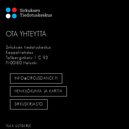
OTA YHTEYTTÄ:
Sirkuksen tiedotuskeskus
Kaapelitehdas
Tallberginkatu 1 C 93
FI-00180 Helsinki
INFO@CIRCUSDANCE.FI
HENKILÖKUNTA JA KARTTA
SIRKUSKIRJASTO
TILAA UUTISKIRJE