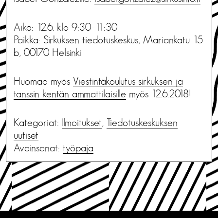
Aika: 12.6. klo 9:30–11:30
Paikka: Sirkuksen tiedotuskeskus, Mariankatu 15
b, 00170 Helsinki
Huomaa myös
Viestintäkoulutus sirkuksen ja
tanssin kentän ammattilaisille
myös 12.6.2018!
Kategoriat:
Ilmoitukset
,
Tiedotus­keskuksen
uutiset
Avainsanat:
työpaja