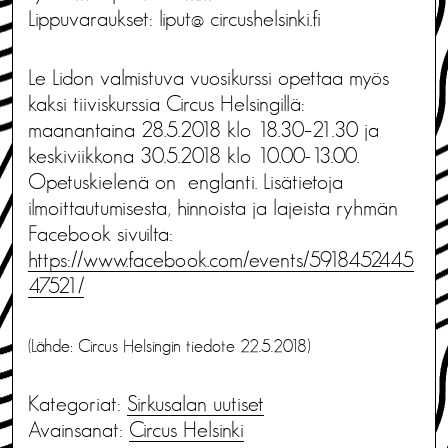
Lippuvaraukset: liput@ circushelsinki.fi
Le Lidon valmistuva vuosikurssi opettaa myös
kaksi tiiviskurssia Circus Helsingillä:
maanantaina 28.5.2018 klo 18.30–21.30 ja
keskiviikkona 30.5.2018 klo 10.00-13.00.
Opetuskielenä on englanti. Lisätietoja
ilmoittautumisesta, hinnoista ja lajeista ryhmän
Facebook sivuilta:
https://www.facebook.com/events/5918452445
47521/
(Lähde: Circus Helsingin tiedote 22.5.2018)
Kategoriat:
Sirkusalan uutiset
Avainsanat:
Circus Helsinki