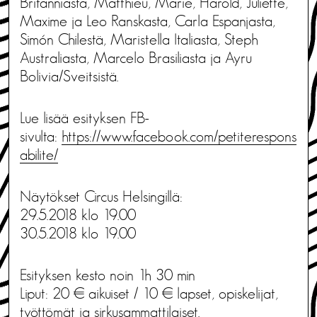
Britanniasta, Matthieu, Marie, Harold, Juliette,
Maxime ja Leo Ranskasta, Carla Espanjasta,
Simón Chilestä, Maristella Italiasta, Steph
Australiasta, Marcelo Brasiliasta ja Ayru
Bolivia/Sveitsistä.
Lue lisää esityksen FB-
sivulta:
https://www.facebook.com/petiterespons
abilite/
Näytökset Circus Helsingillä:
29.5.2018 klo 19.00
30.5.2018 klo 19.00
Esityksen kesto noin 1h 30 min
Liput: 20 € aikuiset / 10 € lapset, opiskelijat,
työttömät ja sirkusammattilaiset.