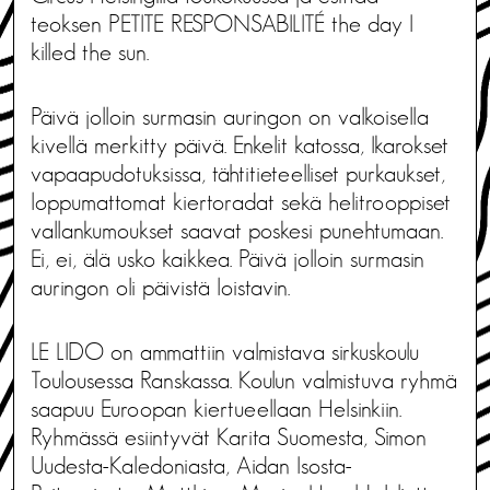
teoksen PETITE RESPONSABILITÉ the day I
killed the sun.
Päivä jolloin surmasin auringon on valkoisella
kivellä merkitty päivä. Enkelit katossa, Ikarokset
vapaapudotuksissa, tähtitieteelliset purkaukset,
loppumattomat kiertoradat sekä helitrooppiset
vallankumoukset saavat poskesi punehtumaan.
Ei, ei, älä usko kaikkea. Päivä jolloin surmasin
auringon oli päivistä loistavin.
LE LIDO on ammattiin valmistava sirkuskoulu
Toulousessa Ranskassa. Koulun valmistuva ryhmä
saapuu Euroopan kiertueellaan Helsinkiin.
Ryhmässä esiintyvät Karita Suomesta, Simon
Uudesta-Kaledoniasta, Aidan Isosta-