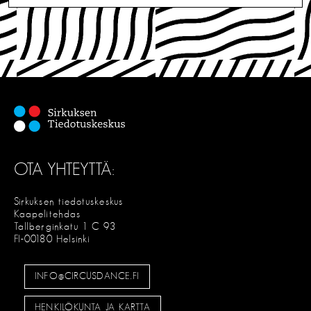
OTA YHTEYTTÄ:
Sirkuksen tiedotuskeskus
Kaapelitehdas
Tallberginkatu 1 C 93
FI-00180 Helsinki
INFO@CIRCUSDANCE.FI
HENKILÖKUNTA JA KARTTA