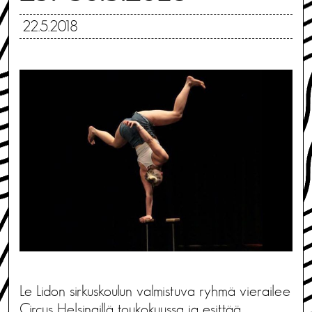
22.5.2018
Le Lidon sirkuskoulun valmistuva ryhmä vierailee
Circus Helsingillä toukokuussa ja esittää