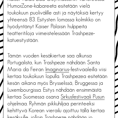
HumorZone-kabareeta esitetään vielä
toukokuun puolivälille asti ja näytöksiä kertyy
yhteensä 83. Esitysten lomassa kolmikko on
hyödyntänyt Kaiser Palaisin hulppeita
teatteritiloja viimeistelessään Trashpeze-
katuesitystään.
Tämän vuoden kesäkiertue saa alkunsa
Portugalista, kun Trashpeze nähdään Santa
Maria da Feiran
Imaginarius
-festivaaleilla viisi
kertaa toukokuun lopulla. Trashpezea esitetään
kesän aikana myös Brysselissä, Bruggessa ja
Luxembourgissa. Esitys nähdään ensimmäistä
kertaa Suomessa osana
Sirkusfestivaali Pusun
ohjelmaa. Ryhmän pikkuhiljaa perinteeksi
kehittyvä Korean vierailu ajoittuu tällä kertaa
kesäkuulle, jolloin Trashpeze nähdään jo