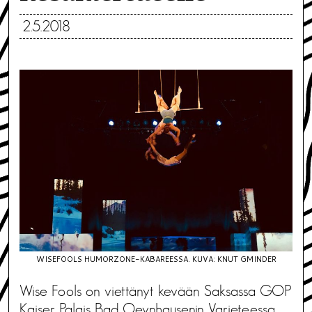
2.5.2018
WISEFOOLS HUMORZONE-KABAREESSA. KUVA: KNUT GMINDER
Wise Fools on viettänyt kevään Saksassa GOP
Kaiser Palais Bad Oeynhausenin Varieteessa.