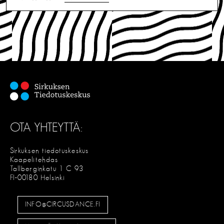
OTA YHTEYTTÄ:
Sirkuksen tiedotuskeskus
Kaapelitehdas
Tallberginkatu 1 C 93
FI-00180 Helsinki
INFO@CIRCUSDANCE.FI