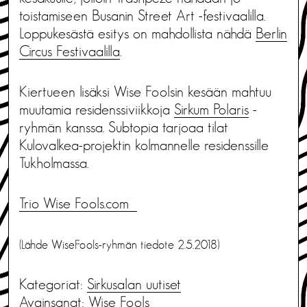
toistamiseen Busanin Street Art -festivaalilla.
Loppukesästä esitys on mahdollista nähdä
Berlin
Circus Festivaalilla
.
Kiertueen lisäksi Wise Foolsin kesään mahtuu
muutamia residenssiviikkoja
Sirkum Polaris
-
ryhmän kanssa. Subtopia tarjoaa tilat
Kulovalkea-projektin kolmannelle residenssille
Tukholmassa.
Trio Wise Fools.com
(Lähde WiseFools-ryhmän tiedote 2.5.2018)
Kategoriat:
Sirkusalan uutiset
Avainsanat:
Wise Fools