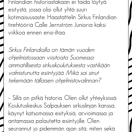
Finlandian historiastakaan ei taida löytyä
esitystä, jossa olisi ollut yhtä suuri
kotimaisuusaste. Haastattelin Sirkus Finlandian
tirehtööriä Calle Jernström Junioria kaksi
viikkoa ennen ensi-iltaa.
Sirkus Finlandialla on tämän vuoden
ohjelmistossaan viisitoista Suomessa
ammatillisesta sirkuskoulutuksesta vastikään
valmistunutta esiintyjää. Mikä sai sinut
tekemään tällaisen ohjelmistovalinnan?
– Sillä on pitkä historia. Olen ollut yhteyksissä
Koulutuskeskus Salpauksen sirkuslinjan kanssa,
käynyt katsomassa esityksiä, arvioimassa ja
antamassa palautetta esiintyjille. Olen
seurannut jo pidemmän ajan sitä, miten sekä