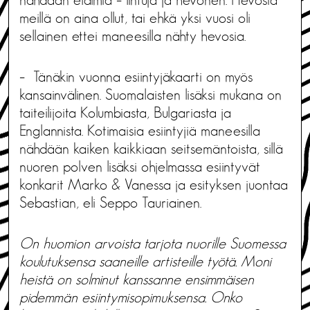
meillä on aina ollut, tai ehkä yksi vuosi oli
sellainen ettei maneesilla nähty hevosia.
– Tänäkin vuonna esiintyjäkaarti on myös
kansainvälinen. Suomalaisten lisäksi mukana on
taiteilijoita Kolumbiasta, Bulgariasta ja
Englannista. Kotimaisia esiintyjiä maneesilla
nähdään kaiken kaikkiaan seitsemäntoista, sillä
nuoren polven lisäksi ohjelmassa esiintyvät
konkarit Marko & Vanessa ja esityksen juontaa
Sebastian, eli Seppo Tauriainen.
On huomion arvoista tarjota nuorille Suomessa
koulutuksensa saaneille artisteille työtä. Moni
heistä on solminut kanssanne ensimmäisen
pidemmän esiintymisopimuksensa. Onko