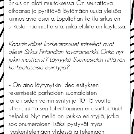
Sirkus on alati muutoksessa. On seurattava
aikaansa ja pyrittävä löytämään uusia yleisöä
kiinnostavia asioita. Lopultahan kaikki sirkus on
sirkusta, huolimatta sitä, mikä etuliite on käytössä.
Kansainväliset korkeatasoiset taiteilijat ovat
olleet Sirkus Finlandian tavaramerkki. Onko nyt
jokin muuttunut? Löytyykö Suomestakin riittävän
korkeatasoisia esiintyjiä?
– On aina löytynytkin. Idea esityksen
tekemisestä parhaiden suomalaisten
taiteilijoiden voimin syntyi jo 10–15 vuotta
sitten, mutta sen toteuttaminen ei osoittautunut
helpoksi. Nyt meillä on joukko esiintyjiä, jotka
soolonumeroiden lisäksi pystyvät myös
työskentelemään yhdessä ja tekemään