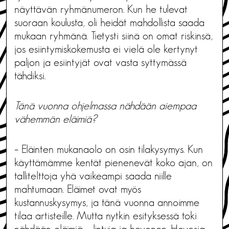
näyttävän ryhmänumeron. Kun he tulevat
suoraan koulusta, oli heidät mahdollista saada
mukaan ryhmänä. Tietysti siinä on omat riskinsä,
jos esiintymiskokemusta ei vielä ole kertynyt
paljon ja esiintyjät ovat vasta syttymässä
tähdiksi.
Tänä vuonna ohjelmassa nähdään aiempaa
vähemmän eläimiä?
– Eläinten mukanaolo on osin tilakysymys. Kun
käyttämämme kentät pienenevät koko ajan, on
tallitelttoja yhä vaikeampi saada niille
mahtumaan. Eläimet ovat myös
kustannuskysymys, ja tänä vuonna annoimme
tilaa artisteille. Mutta nytkin esityksessä toki
nähdään eläimiä – lintuja ja hevonen. Hevosia