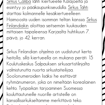
Sirkus Caliba
lähti kiertueelle Kalajoelta ja
esiintyy jo pääkaupunkiseudulla.
Sirkus Tähti
starttasi kolmannelle kesäkiertueelleen
Haimoosta uuden isomman teltan kanssa.
Sirkus
Finlandiakin
aloittaa seitsemän kuukauden
mittaisen taipaleensa Karjaalta huhtikuun 7.
päivä, jo 42. kerran.
Sirkus Finlandian ohjelma on uudistunut kerta
heitolla, sillä kiertueella on mukana peräti 15
Koulutuskeskus Salpauksen sirkusartistilinjalta
valmistunutta nuorta sirkustaiteilijaa.
Soolonumeroiden lisäksi he esittävät
ryhmänumeron, joka on nimeltään korealainen
kehto. Työpaikan tarjoaminen Suomessa
kouluttautuneille nuorille artisteille on
kansallissirkukseltamme merkittävä teko.