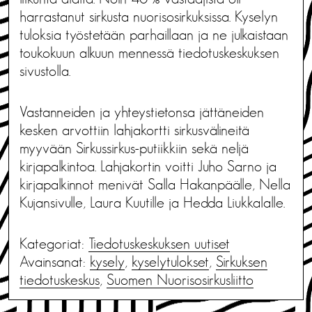
harrastanut sirkusta nuorisosirkuksissa. Kyselyn
tuloksia työstetään parhaillaan ja ne julkaistaan
toukokuun alkuun mennessä tiedotuskeskuksen
sivustolla.
Vastanneiden ja yhteystietonsa jättäneiden
kesken arvottiin lahjakortti sirkusvälineitä
myyvään Sirkussirkus-putiikkiin sekä neljä
kirjapalkintoa. Lahjakortin voitti Juho Sarno ja
kirjapalkinnot menivät Salla Hakanpäälle, Nella
Kujansivulle, Laura Kuutille ja Hedda Liukkalalle.
Kategoriat:
Tiedotus­keskuksen uutiset
Avainsanat:
kysely
,
kyselytulokset
,
Sirkuksen
tiedotuskeskus
,
Suomen Nuorisosirkusliitto