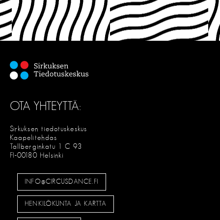
OTA YHTEYTTÄ:
Sirkuksen tiedotuskeskus
Kaapelitehdas
Tallberginkatu 1 C 93
FI-00180 Helsinki
INFO@CIRCUSDANCE.FI
HENKILÖKUNTA JA KARTTA