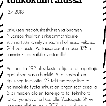
toukokuun alussa
3.4.2018
Sirkuksen tiedotuskeskuksen ja Suomen
Nuorisosirkusliiton sirkusammattilaisille
suunnattuun kyselyyn saatiin kolmessa viikossa
244 vastausta. Vastausprosentti nousi 37%:iin.
Lämmin kiitos kaikille vastaajille!
Vastaajista 192 oli sirkustaiteilijoita tai -opettajia,
opetuksen vastuuhenkilöitä tai sosiaalisen
sirkuksen toimijoita, 23 teki tuotannollista tai
hallinnollista työtä sirkusalan organisaatioissa ja
5 oli muiden alojen taiteilijoita tai teknikoita,
jotka työllistyvät sirkusalalle. Vastaajista 24 ei
työskennellyt vuonna 2017 ammattilaisena