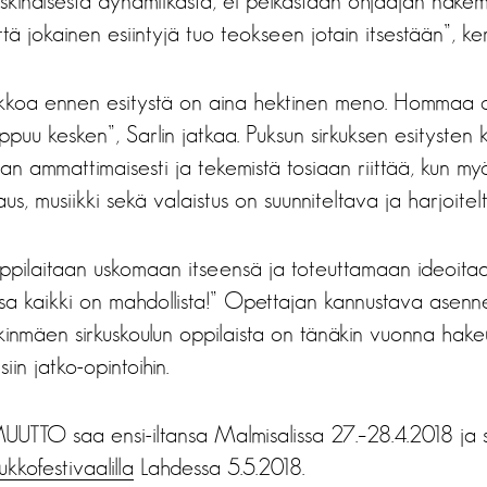
kinäisestä dynamiikasta, ei pelkästään ohjaajan näkemy
tä jokainen esiintyjä tuo teokseen jotain itsestään”, ker
iikkoa ennen esitystä on aina hektinen meno. Hommaa o
ppuu kesken”, Sarlin jatkaa. Puksun sirkuksen esitysten k
aan ammattimaisesti ja tekemistä tosiaan riittää, kun my
us, musiikki sekä valaistus on suunniteltava ja harjoitel
oppilaitaan uskomaan itseensä ja toteuttamaan ideoitaa
essa kaikki on mahdollista!” Opettajan kannustava asen
inmäen sirkuskoulun oppilaista on tänäkin vuonna hak
siin jatko-opintoihin.
UUTTO saa ensi-iltansa Malmisalissa 27.–28.4.2018 ja s
ukkofestivaalilla
Lahdessa 5.5.2018.