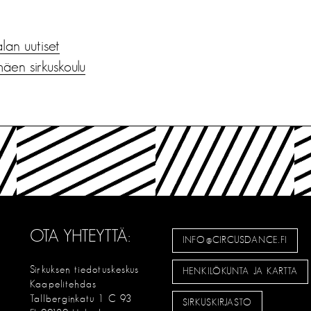
alan uutiset
mäen sirkuskoulu
OTA YHTEYTTÄ:
INFO@CIRCUSDANCE.FI
Sirkuksen tiedotuskeskus
HENKILÖKUNTA JA KARTTA
Kaapelitehdas
Tallberginkatu 1 C 93
SIRKUSKIRJASTO