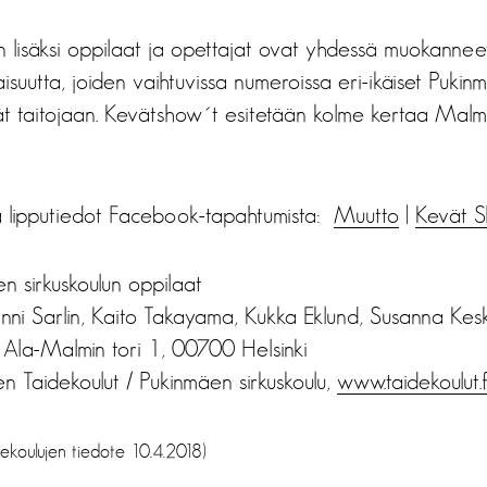
lisäksi oppilaat ja opettajat ovat yhdessä muokannee
uutta, joiden vaihtuvissa numeroissa eri-ikäiset Pukinm
ät taitojaan. Kevätshow´t esitetään kolme kertaa Malmi
ja lipputiedot Facebook-tapahtumista:
Muutto
|
Kevät S
en sirkuskoulun oppilaat
anni Sarlin, Kaito Takayama, Kukka Eklund, Susanna Kes
 Ala-Malmin tori 1, 00700 Helsinki
n Taidekoulut / Pukinmäen sirkuskoulu,
www.taidekoulut.f
ekoulujen tiedote 10.4.2018)