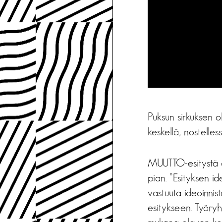
Puksun sirkuksen oh
keskellä, nostelle
MUUTTO-esitystä on 
pian. ”Esityksen i
vastuuta ideoinnista
esitykseen. Työryh