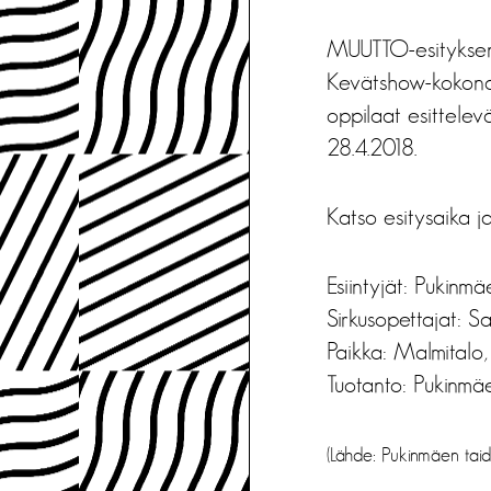
MUUTTO-esityksen 
Kevätshow-kokonais
oppilaat esittelev
28.4.2018.
Katso esitysaika 
Esiintyjät: Pukinmä
Sirkusopettajat: S
Paikka: Malmitalo,
Tuotanto: Pukinmäe
(Lähde: Pukinmäen taid