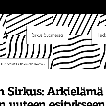
Sirkus Suomessa
Tied
SET
>
PUKSUN SIRKUS: ARKIELÄMÄ...
 Sirkus: Arkielämä 
n uuteen esitykseen