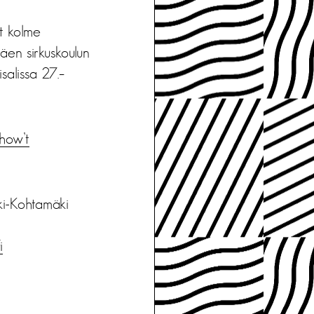
t kolme
äen sirkuskoulun
salissa 27.–
how’t
ki-Kohtamäki
i