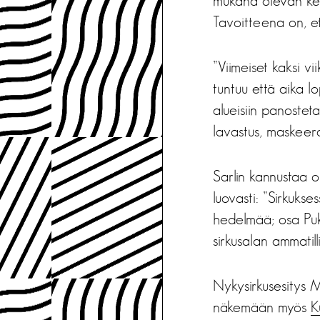
mukana olevan kes
Tavoitteena on, et
”Viimeiset kaksi v
tuntuu että aika lo
alueisiin panostet
lavastus, maskeera
Sarlin kannustaa 
luovasti: ”Sirkuks
hedelmää; osa Puk
sirkusalan ammatilli
Nykysirkusesitys M
näkemään myös
K