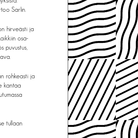
ksistä.
too Sarlin.
n hirveästi ja
aikkiin osa-
ös puvustus,
tava.
n rohkeasti ja
ne kantaa
eutumassa
e tullaan