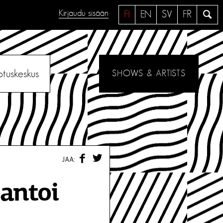
Kirjaudu sisään
H
FI
EN
SV
FR
a
e
otuskeskus
SHOWS & ARTISTS
F
T
JAA:
A
W
C
I
E
T
antoi
B
T
O
E
O
R
K