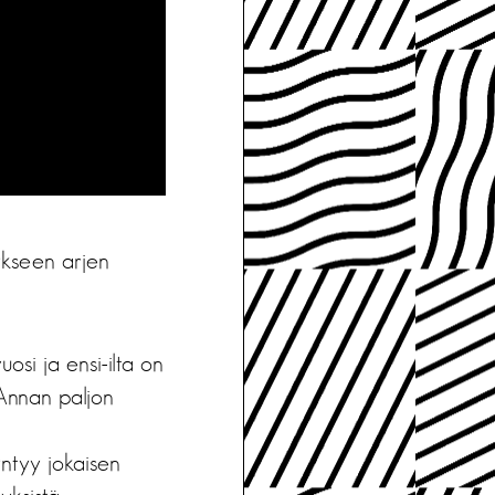
tykseen arjen
uosi ja ensi-ilta on
 Annan paljon
yntyy jokaisen