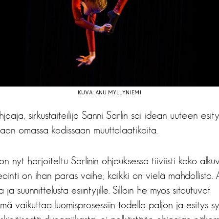
KUVA: ANU MYLLYNIEMI
jaaja, sirkustaiteilija Sanni Sarlin sai idean uuteen esi
ssaan omassa kodissaan muuttolaatikoita.
nyt harjoiteltu Sarlinin ohjauksessa tiiviisti koko alkuv
deointi on ihan paras vaihe; kaikki on vielä mahdollista.
 ja suunnittelusta esiintyjille. Silloin he myös sitoutuvat
mä vaikuttaa luomisprosessiin todella paljon ja esitys s