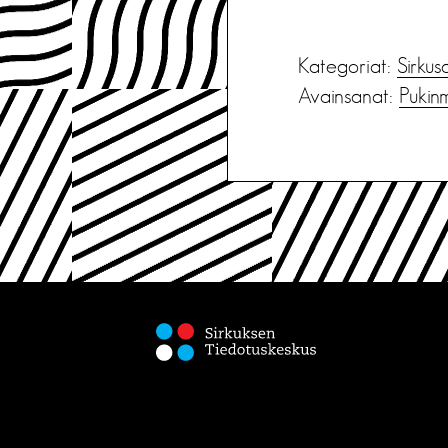
Kategoriat:
Sirkus
Avainsanat:
Pukin