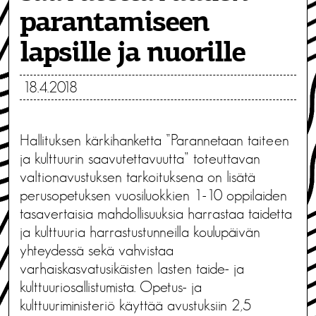
parantamiseen
lapsille ja nuorille
18.4.2018
Hallituksen kärkihanketta ”Parannetaan taiteen
ja kulttuurin saavutettavuutta” toteuttavan
valtionavustuksen tarkoituksena on lisätä
perusopetuksen vuosiluokkien 1-10 oppilaiden
tasavertaisia mahdollisuuksia harrastaa taidetta
ja kulttuuria harrastustunneilla koulupäivän
yhteydessä sekä vahvistaa
varhaiskasvatusikäisten lasten taide- ja
kulttuuriosallistumista. Opetus- ja
kulttuuriministeriö käyttää avustuksiin 2,5