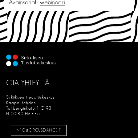
Avainsanat:
webinaari
OTA YHTEYTTÄ:
Sirkuksen tiedotuskeskus
Kaapelitehdas
Tallberginkatu 1 C 93
FI-00180 Helsinki
INFO@CIRCUSDANCE.FI