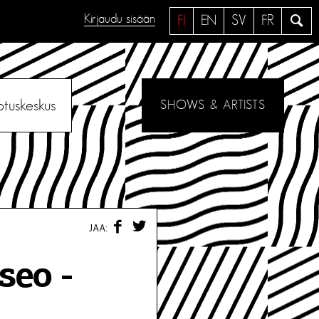
Kirjaudu sisään
H
FI
EN
SV
FR
a
e
otuskeskus
SHOWS & ARTISTS
F
T
JAA:
A
W
C
I
E
T
seo -
B
T
O
E
O
R
K