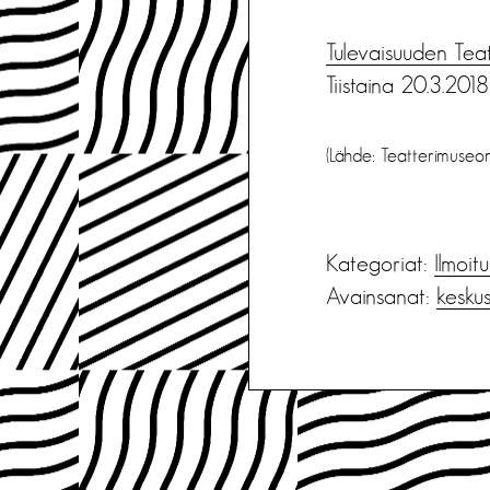
Tulevaisuuden Teat
Tiistaina 20.3.201
(Lähde: Teatterimuseo
Kategoriat:
Ilmoit
Avainsanat:
keskus