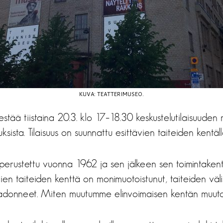
KUVA: TEATTERIMUSEO.
estää tiistaina 20.3. klo 17–18.30 keskustelutilaisuude
ksista. Tilaisuus on suunnattu esittävien taiteiden kentällä
perustettu vuonna 1962 ja sen jälkeen sen toimintakent
vien taiteiden kenttä on monimuotoistunut, taiteiden väli
adonneet. Miten muutumme elinvoimaisen kentän muuto