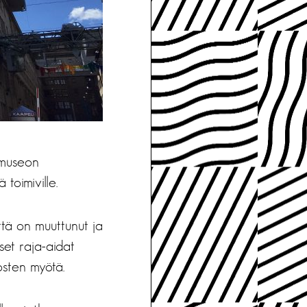
n museon
 toimiville.
tä on muuttunut ja
set raja-aidat
sten myötä.