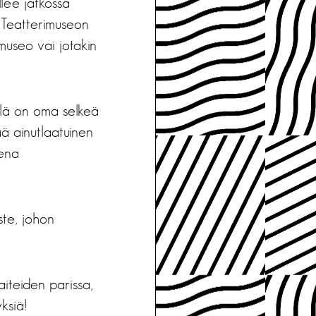
llee jatkossa
t Teatterimuseon
museo vai jotakin
illä on oma selkeä
ä ainutlaatuinen
sena
ste, johon
aiteiden parissa,
ksiä!