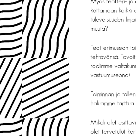
Myös teatteri- ja 
kattamaan kaikki e
tulevaisuuden linj
muuta?
Teatterimuseon toi
tehtävänsä. Tavoit
roolimme valtakunn
vastuumuseona).
Toiminnan ja talle
haluamme tarttua 
Mikäli olet esittäv
olet tervetullut 