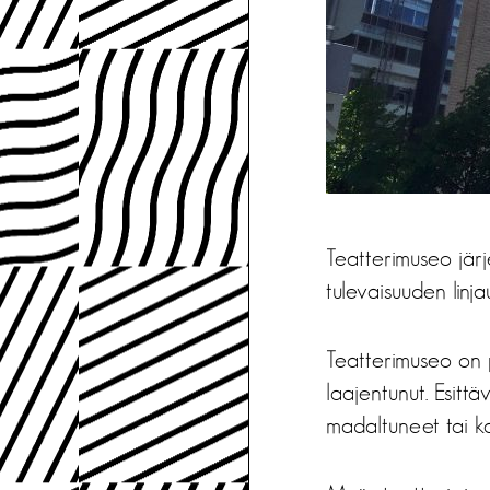
Teatterimuseo järj
tulevaisuuden linjau
Teatterimuseo on 
laajentunut. Esittä
madaltuneet tai k