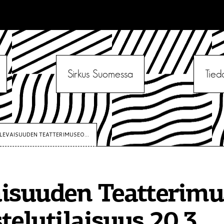
Sirkus Suomessa
Tied
LEVAISUUDEN TEATTERIMUSEO...
isuuden Teatterimu
telutilaisuus 20.3.