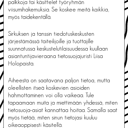
palkkoja tai käsittelet työryhmän
viisumihakemuksia. Se koskee meitä kaikkia,
myös taidekentällä.
Sirkuksen ja tanssin tiedotuskeskusten
järjestämässä taiteilijoille ja tuottajille
suunnatussa keskustelutilaisuudessa kuullaan
asiantuntijavieraana tietosuojajuristi Liisa
Holopaista.
Aiheesta on saatavana paljon tietoa, mutta
oleellisten itseä koskevien asioiden
hahmottaminen voi olla vaikeaa. Tule
tapaamaan muita ja miettimään yhdessä, miten
tietosuoja-asiat kannattaa hoitaa. Samalla saat
myös tietää, miten sinun tietojasi kuuluu
oikeaoppisesti käsitellä.