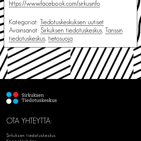
https://www.facebook.com/sirkusinfo
Kategoriat:
Tiedotus­keskuksen uutiset
Avainsanat:
Sirkuksen tiedotuskeskus
,
Tanssin
tiedotuskeskus
,
tietosuoja
OTA YHTEYTTÄ:
Sirkuksen tiedotuskeskus