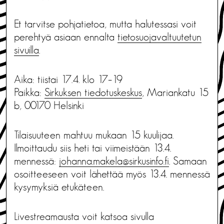
Et tarvitse pohjatietoa, mutta halutessasi voit
perehtyä asiaan ennalta
tietosuojavaltuutetun
sivuilla
.
Aika: tiistai 17.4. klo 17–19
Paikka:
Sirkuksen tiedotuskeskus
, Mariankatu 15
b, 00170 Helsinki
Tilaisuuteen mahtuu mukaan 15 kuulijaa.
Ilmoittaudu siis heti tai viimeistään 13.4.
mennessä:
johanna.makela@sirkusinfo.fi
. Samaan
osoitteeseen voit lähettää myös 13.4. mennessä
kysymyksiä etukäteen.
Livestreamausta voit katsoa sivulla