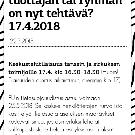
tuottajan tai ryhmän
on nyt tehtävä?
17.4.2018
22.3.2018
Keskustelutilaisuus tanssin ja sirkuksen
(Huom!
toimijoille 17.4. klo 16.30–18.30
Tilaisuuden aloitus aikaistunut, aiemmin klo 17)
EU:n tietosuojauudistus astuu voimaan
25.5.2018. Se koskee henkilötietojen turvallista
käsittelyä. Tietosuoja-asetuksen määräykset
koskevat sinua, jos esimerkiksi lähetät
sähköpostilistalle tietoa esityksistäsi, maksat